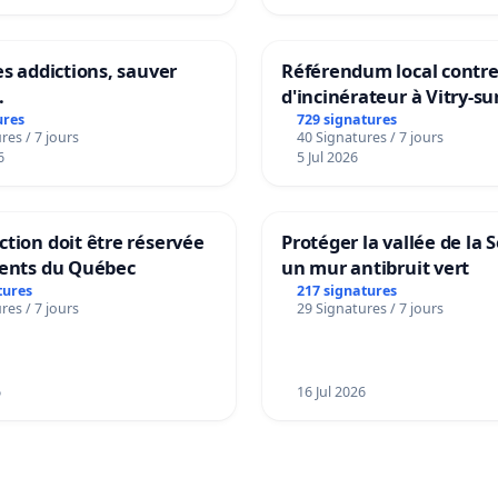
es addictions, sauver
Référendum local contre 
.
d'incinérateur à Vitry-su
ures
729 signatures
res / 7 jours
40 Signatures / 7 jours
6
5 Jul 2026
tion doit être réservée
Protéger la vallée de la 
dents du Québec
un mur antibruit vert
tures
217 signatures
res / 7 jours
29 Signatures / 7 jours
6
16 Jul 2026