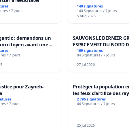
ester à Neuchâtel
tures
140 signatures
ures / 7 jours
140 Signatures / 7 jours
6
5 Aug 2026
gantic : demandons un
SAUVONS LE DERNIER G
um citoyen avant une
ESPACE VERT DU NORD D
ation irréversible de
BOUGERIES
tures
169 signatures
res / 7 jours
84 Signatures / 7 jours
itoire »
25
27 Jul 2026
ustice pour Zayneb-
Protéger la population e
a
les feux d’artifice des ra
natures
2 796 signatures
res / 7 jours
46 Signatures / 7 jours
6
25 Jul 2026