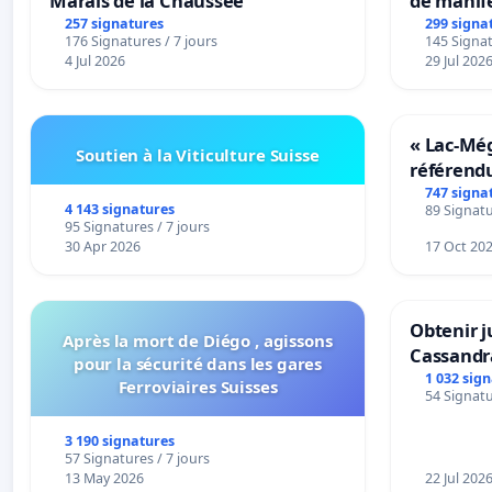
Marais de la Chaussée
de manif
257 signatures
299 signa
176 Signatures / 7 jours
145 Signat
4 Jul 2026
29 Jul 202
« Lac-Mé
Soutien à la Viticulture Suisse
référend
transform
747 signa
4 143 signatures
89 Signatu
notre terr
95 Signatures / 7 jours
30 Apr 2026
17 Oct 20
Obtenir j
Après la mort de Diégo , agissons
Cassandr
pour la sécurité dans les gares
1 032 sig
Ferroviaires Suisses
54 Signatu
3 190 signatures
57 Signatures / 7 jours
13 May 2026
22 Jul 202