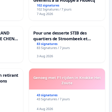
Geenens à la Houppe à Flobecq
102 signatures
102 Signatures / 7 jours
7 Aug 2026
RAND
Pour une desserte STIB des
E CHENE-
quartiers de Stroombeek et
Beauval - Voor een MIVB-
83 signatures
83 Signatures / 7 jours
bediening van de wijken
Strombeek en Het Voor
3 Aug 2026
n retirant
Genoeg met F1-rijden in Knokke-Het
yons
Zoute
43 signatures
43 Signatures / 7 jours
4 Aug 2026