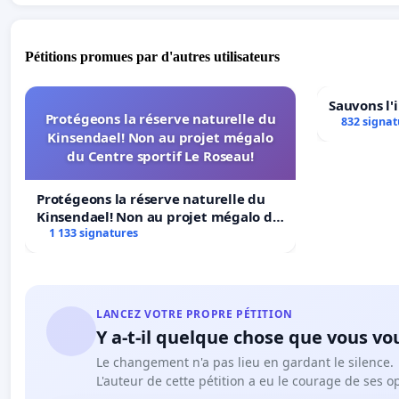
Pétitions promues par d'autres utilisateurs
Sauvons l'
Protégeons la réserve naturelle du
832 signat
Kinsendael! Non au projet mégalo
du Centre sportif Le Roseau!
Protégeons la réserve naturelle du
Kinsendael! Non au projet mégalo du
Centre sportif Le Roseau!
1 133 signatures
LANCEZ VOTRE PROPRE PÉTITION
Y a-t-il quelque chose que vous vo
Le changement n'a pas lieu en gardant le silence.
L'auteur de cette pétition a eu le courage de ses o