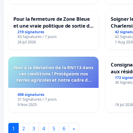
Pour la fermeture de Zone Bleue
Soigner l
et une vraie politique de sortie de
Charleroi
la dépendance
219 signatures
42 signat
43 Signatures / 7 jours
42 Signatu
26 Jul 2026
1 Aug 202
Consignac
Non à la déviation de la RN113 dans
aux rési
ces conditions ! Protégeons nos
172 signa
terres agricoles et notre cadre de
30 Signatu
vie !
408 signatures
31 Signatures / 7 jours
9 Nov 2025
18 Jul 202
1
2
3
4
5
6
»