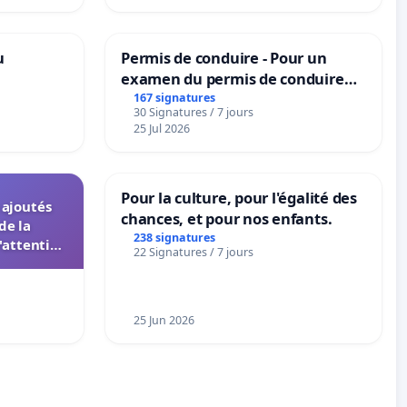
u
Permis de conduire - Pour un
examen du permis de conduire
accessible dans plusieurs langues
167 signatures
30 Signatures / 7 jours
à Bruxelles
25 Jul 2026
Pour la culture, pour l'égalité des
s ajoutés
chances, et pour nos enfants.
de la
238 signatures
'attention
22 Signatures / 7 jours
 instances
UIASS
25 Jun 2026