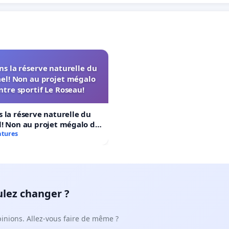
s la réserve naturelle du
el! Non au projet mégalo
ntre sportif Le Roseau!
 la réserve naturelle du
! Non au projet mégalo du
rtif Le Roseau!
atures
ulez changer ?
pinions. Allez-vous faire de même ?