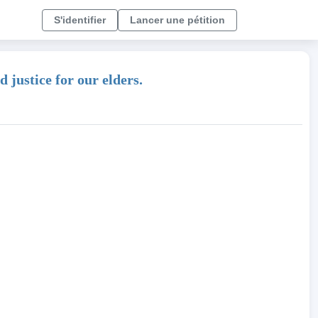
S'identifier
Lancer une pétition
justice for our elders.