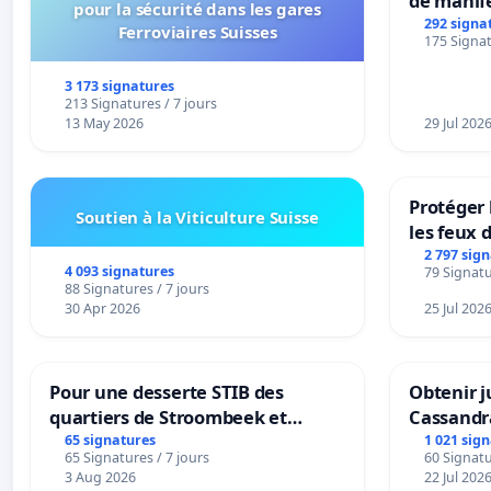
de manif
pour la sécurité dans les gares
292 signa
Ferroviaires Suisses
175 Signat
3 173 signatures
213 Signatures / 7 jours
13 May 2026
29 Jul 202
Protéger 
Soutien à la Viticulture Suisse
les feux d
2 797 sig
4 093 signatures
79 Signatu
88 Signatures / 7 jours
30 Apr 2026
25 Jul 202
Pour une desserte STIB des
Obtenir j
quartiers de Stroombeek et
Cassandr
Beauval - Voor een MIVB-
65 signatures
1 021 sig
65 Signatures / 7 jours
60 Signatu
bediening van de wijken
3 Aug 2026
22 Jul 202