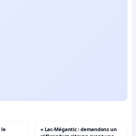
 le
« Lac-Mégantic : demandons un