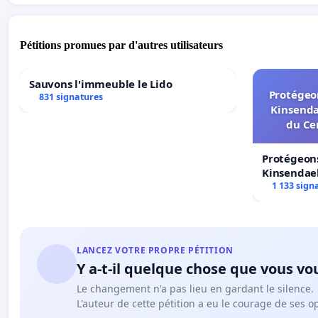
Pétitions promues par d'autres utilisateurs
Sauvons l'immeuble le Lido
Protégeon
831 signatures
Kinsenda
du Ce
Protégeons
Kinsendael
Centre spo
1 133 sign
LANCEZ VOTRE PROPRE PÉTITION
Y a-t-il quelque chose que vous vo
Le changement n'a pas lieu en gardant le silence.
L'auteur de cette pétition a eu le courage de ses o