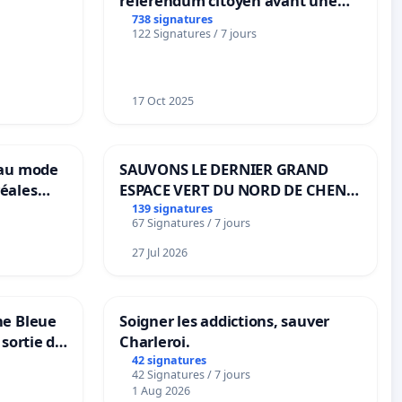
référendum citoyen avant une
transformation irréversible de
738 signatures
122 Signatures / 7 jours
notre territoire »
17 Oct 2025
eau mode
SAUVONS LE DERNIER GRAND
éales
ESPACE VERT DU NORD DE CHENE-
anum basé
BOUGERIES
139 signatures
67 Signatures / 7 jours
es
27 Jul 2026
ne Bleue
Soigner les addictions, sauver
 sortie de
Charleroi.
42 signatures
42 Signatures / 7 jours
1 Aug 2026