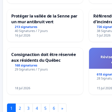
Strombeek en Het Voor
Protéger la vallée de la Senne par
Référendu
un mur antibruit vert
d'incinér
213 signatures
726 signa
40 Signatures / 7 jours
38 Signatu
16 Jul 2026
5 Jul 2026
Consignaction doit être réservée
Révise
aux résidents du Québec
168 signatures
29 Signatures / 7 jours
618 signa
28 Signatu
18 Jul 2026
15 Jul 202
1
2
3
4
5
6
»