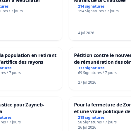
ester à Neuchâtel
Marais de la Chaussée
tures
214 signatures
ures / 7 jours
154 Signatures / 7 jours
6
4 Jul 2026
la population en retirant
Pétition contre le nouv
’artifice des rayons
de rémunération des cér
panifiables de Swiss gr
natures
337 signatures
res / 7 jours
69 Signatures / 7 jours
sur la teneur en protéin
6
27 Jul 2026
ustice pour Zayneb-
Pour la fermeture de Zo
a
et une vraie politique de
la dépendance
natures
218 signatures
res / 7 jours
58 Signatures / 7 jours
6
26 Jul 2026