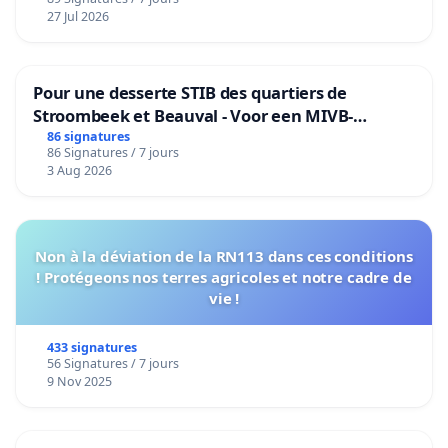
27 Jul 2026
Pour une desserte STIB des quartiers de
Stroombeek et Beauval - Voor een MIVB-
bediening van de wijken Strombeek en Het
86 signatures
86 Signatures / 7 jours
Voor
3 Aug 2026
Non à la déviation de la RN113 dans ces conditions
! Protégeons nos terres agricoles et notre cadre de
vie !
433 signatures
56 Signatures / 7 jours
9 Nov 2025