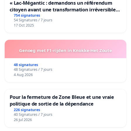
« Lac-Mégantic : demandons un référendum
citoyen avant une transformation irréversible
de notre territoire »
754 signatures
54 Signatures / 7 jours
17 Oct 2025
Genoeg met F1-rijden in Knokke-Het Zoute
48 signatures
48 Signatures / 7 jours
4 Aug 2026
Pour la fermeture de Zone Bleue et une vraie
politique de sortie de la dépendance
226 signatures
40 Signatures / 7 jours
26 Jul 2026