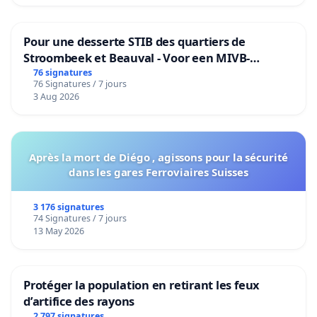
Pour une desserte STIB des quartiers de
Stroombeek et Beauval - Voor een MIVB-
bediening van de wijken Strombeek en Het
76 signatures
76 Signatures / 7 jours
Voor
3 Aug 2026
Après la mort de Diégo , agissons pour la sécurité
dans les gares Ferroviaires Suisses
3 176 signatures
74 Signatures / 7 jours
13 May 2026
Protéger la population en retirant les feux
d’artifice des rayons
2 797 signatures