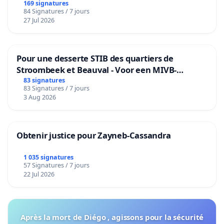
169 signatures
84 Signatures / 7 jours
27 Jul 2026
Pour une desserte STIB des quartiers de
Stroombeek et Beauval - Voor een MIVB-
bediening van de wijken Strombeek en Het
83 signatures
83 Signatures / 7 jours
Voor
3 Aug 2026
Obtenir justice pour Zayneb-Cassandra
1 035 signatures
57 Signatures / 7 jours
22 Jul 2026
Après la mort de Diégo , agissons pour la sécurité