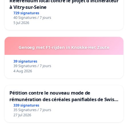
Référendum local contre le projet d'incinérateur
à Vitry-sur-Seine
729 signatures
40 Signatures / 7 jours
5 Jul 2026
Genoeg met F1-rijden in Knokke-Het Zoute
39 signatures
39 Signatures / 7 jours
4 Aug 2026
Pétition contre le nouveau mode de
rémunération des céréales panifiables de Swiss
granum basé sur la teneur en protéines
339 signatures
35 Signatures / 7 jours
27 Jul 2026