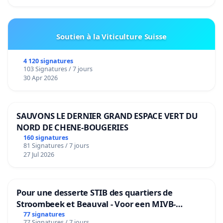
Soutien à la Viticulture Suisse
4 120 signatures
103 Signatures / 7 jours
30 Apr 2026
SAUVONS LE DERNIER GRAND ESPACE VERT DU
NORD DE CHENE-BOUGERIES
160 signatures
81 Signatures / 7 jours
27 Jul 2026
Pour une desserte STIB des quartiers de
Stroombeek et Beauval - Voor een MIVB-
bediening van de wijken Strombeek en Het
77 signatures
77 Signatures / 7 jours