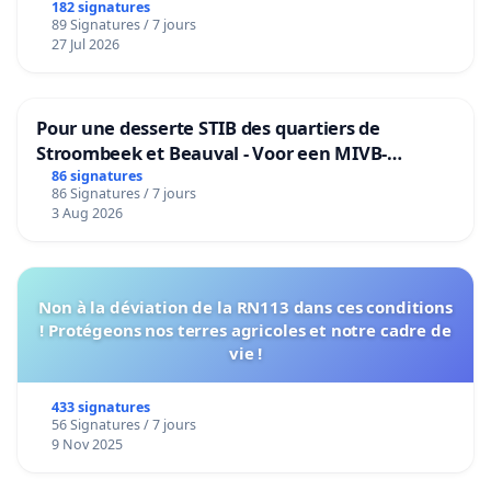
182 signatures
89 Signatures / 7 jours
27 Jul 2026
Pour une desserte STIB des quartiers de
Stroombeek et Beauval - Voor een MIVB-
bediening van de wijken Strombeek en Het
86 signatures
86 Signatures / 7 jours
Voor
3 Aug 2026
Non à la déviation de la RN113 dans ces conditions
! Protégeons nos terres agricoles et notre cadre de
vie !
433 signatures
56 Signatures / 7 jours
9 Nov 2025