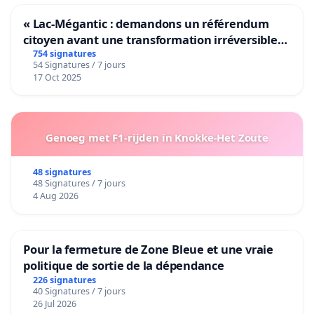
« Lac-Mégantic : demandons un référendum
citoyen avant une transformation irréversible
de notre territoire »
754 signatures
54 Signatures / 7 jours
17 Oct 2025
Genoeg met F1-rijden in Knokke-Het Zoute
48 signatures
48 Signatures / 7 jours
4 Aug 2026
Pour la fermeture de Zone Bleue et une vraie
politique de sortie de la dépendance
226 signatures
40 Signatures / 7 jours
26 Jul 2026