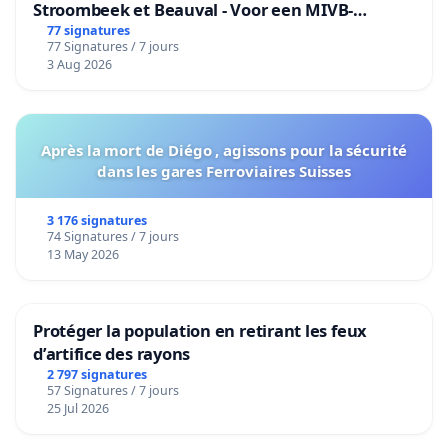
Stroombeek et Beauval - Voor een MIVB-
bediening van de wijken Strombeek en Het
77 signatures
77 Signatures / 7 jours
Voor
3 Aug 2026
Après la mort de Diégo , agissons pour la sécurité
dans les gares Ferroviaires Suisses
3 176 signatures
74 Signatures / 7 jours
13 May 2026
Protéger la population en retirant les feux
d’artifice des rayons
2 797 signatures
57 Signatures / 7 jours
25 Jul 2026