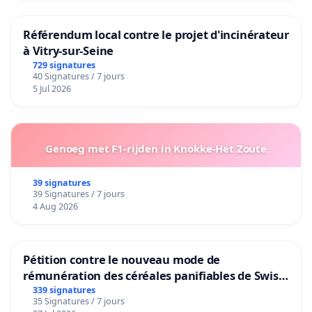
Référendum local contre le projet d'incinérateur
à Vitry-sur-Seine
729 signatures
40 Signatures / 7 jours
5 Jul 2026
Genoeg met F1-rijden in Knokke-Het Zoute
39 signatures
39 Signatures / 7 jours
4 Aug 2026
Pétition contre le nouveau mode de
rémunération des céréales panifiables de Swiss
granum basé sur la teneur en protéines
339 signatures
35 Signatures / 7 jours