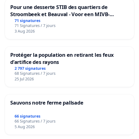
Pour une desserte STIB des quartiers de
Stroombeek et Beauval - Voor een MIVB-
bediening van de wijken Strombeek en Het
71 signatures
71 Signatures / 7 jours
Voor
3 Aug 2026
Protéger la population en retirant les feux
d’artifice des rayons
2 797 signatures
68 Signatures / 7 jours
25 Jul 2026
Sauvons notre ferme pallsade
66 signatures
66 Signatures / 7 jours
5 Aug 2026