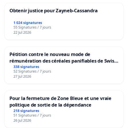
Obtenir justice pour Zayneb-Cassandra
1 024 signatures
55 Signatures / 7 jours
22 Jul 2026
Pétition contre le nouveau mode de
rémunération des céréales panifiables de Swiss
granum basé sur la teneur en protéines
338 signatures
52 Signatures / 7 jours
27 Jul 2026
Pour la fermeture de Zone Bleue et une vraie
politique de sortie de la dépendance
218 signatures
51 Signatures / 7 jours
26 Jul 2026