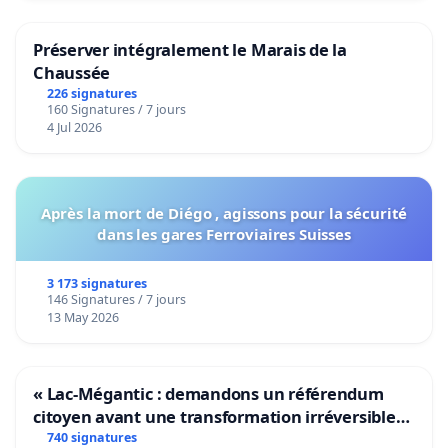
Préserver intégralement le Marais de la
Chaussée
226 signatures
160 Signatures / 7 jours
4 Jul 2026
Après la mort de Diégo , agissons pour la sécurité
dans les gares Ferroviaires Suisses
3 173 signatures
146 Signatures / 7 jours
13 May 2026
« Lac-Mégantic : demandons un référendum
citoyen avant une transformation irréversible
de notre territoire »
740 signatures