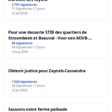
2 797 signatures
71 Signatures / 7 jours
25 Jul 2026
Pour une desserte STIB des quartiers de
Stroombeek et Beauval - Voor een MIVB-
bediening van de wijken Strombeek en Het
68 signatures
68 Signatures / 7 jours
Voor
3 Aug 2026
Obtenir justice pour Zayneb-Cassandra
1 024 signatures
58 Signatures / 7 jours
22 Jul 2026
Sauvons notre ferme pallsade