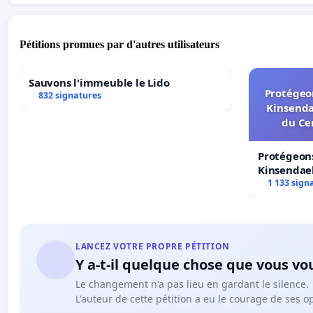
Pétitions promues par d'autres utilisateurs
Sauvons l'immeuble le Lido
Protégeon
832 signatures
Kinsenda
du Ce
Protégeons
Kinsendael
Centre spo
1 133 sign
LANCEZ VOTRE PROPRE PÉTITION
Y a-t-il quelque chose que vous vo
Le changement n'a pas lieu en gardant le silence.
L'auteur de cette pétition a eu le courage de ses o