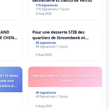
déchetterie ECOBOIS de Vétroz
175 signatures
175 Signatures / 7 jours
8 Aug 2026
RAND
Pour une desserte STIB des
E CHENE-
quartiers de Stroombeek et
Beauval - Voor een MIVB-
85 signatures
85 Signatures / 7 jours
bediening van de wijken
Strombeek en Het Voor
3 Aug 2026
RN113 dans
Genoeg met F1-rijden in Knokke-Het
eons nos
Zoute
 cadre de
45 signatures
45 Signatures / 7 jours
4 Aug 2026