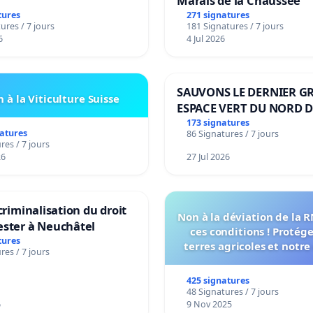
Marais de la Chaussée
tures
271 signatures
ures / 7 jours
181 Signatures / 7 jours
6
4 Jul 2026
SAUVONS LE DERNIER G
 à la Viticulture Suisse
ESPACE VERT DU NORD D
BOUGERIES
173 signatures
natures
86 Signatures / 7 jours
res / 7 jours
26
27 Jul 2026
 criminalisation du droit
Non à la déviation de la 
ester à Neuchâtel
ces conditions ! Protég
tures
terres agricoles et notre
res / 7 jours
vie !
425 signatures
48 Signatures / 7 jours
6
9 Nov 2025