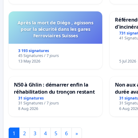
Référendu
Après la mort de Diégo , agissons
d'incinér
pour la sécurité dans les gares
731 signa
Ferroviaires Suisses
41 Signatu
3 193 signatures
45 Signatures / 7 jours
13 May 2026
5 Jul 2026
N50 à Ghlin : démarrer enfin la
Non aux a
réhabilitation du tronçon restant
durée ava
31 signatures
31 signat
31 Signatures / 7 jours
31 Signatu
8 Aug 2026
6 Aug 202
1
2
3
4
5
6
»