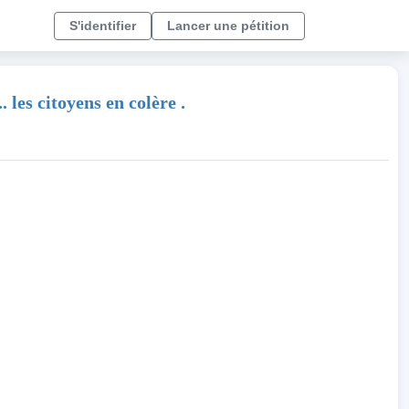
S'identifier
Lancer une pétition
les citoyens en colère .