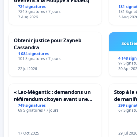
Geenens à la Houppe à Flobecq
724 signatures
181 signa
724 Signatures / 7 jours
181 Signat
7 Aug 2026
5 Aug 202
Obtenir justice pour Zayneb-
Soutien
Cassandra
1 084 signatures
4 148 sig
101 Signatures / 7 jours
97 Signatu
22 Jul 2026
30 Apr 20
« Lac-Mégantic : demandons un
Stop à la
référendum citoyen avant une
de manif
transformation irréversible de
749 signatures
299 signa
69 Signatures / 7 jours
67 Signatu
notre territoire »
17 Oct 2025
29 Jul 202