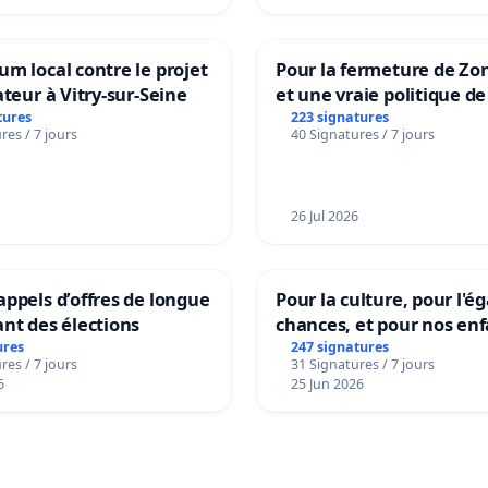
m local contre le projet
Pour la fermeture de Zo
ateur à Vitry-sur-Seine
et une vraie politique de
la dépendance
tures
223 signatures
res / 7 jours
40 Signatures / 7 jours
26 Jul 2026
ppels d’offres de longue
Pour la culture, pour l'ég
nt des élections
chances, et pour nos enf
ures
247 signatures
res / 7 jours
31 Signatures / 7 jours
6
25 Jun 2026