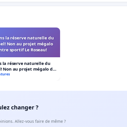
s la réserve naturelle du
el! Non au projet mégalo
ntre sportif Le Roseau!
 la réserve naturelle du
! Non au projet mégalo du
rtif Le Roseau!
atures
ulez changer ?
pinions. Allez-vous faire de même ?