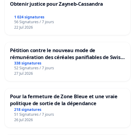
Obtenir justice pour Zayneb-Cassandra
1 024 signatures
56 Signatures / 7 jours
22 Jul 2026
Pétition contre le nouveau mode de
rémunération des céréales panifiables de Swiss
granum basé sur la teneur en protéines
338 signatures
52 Signatures / 7 jours
27 Jul 2026
Pour la fermeture de Zone Bleue et une vraie
politique de sortie de la dépendance
218 signatures
51 Signatures / 7 jours
26 Jul 2026