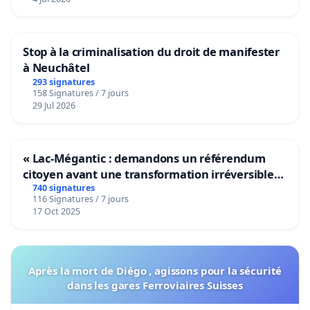
Stop à la criminalisation du droit de manifester
à Neuchâtel
293 signatures
158 Signatures / 7 jours
29 Jul 2026
« Lac-Mégantic : demandons un référendum
citoyen avant une transformation irréversible
de notre territoire »
740 signatures
116 Signatures / 7 jours
17 Oct 2025
Après la mort de Diégo , agissons pour la sécurité
dans les gares Ferroviaires Suisses