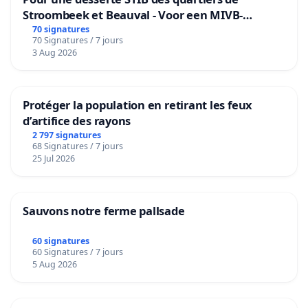
Stroombeek et Beauval - Voor een MIVB-
bediening van de wijken Strombeek en Het
70 signatures
70 Signatures / 7 jours
Voor
3 Aug 2026
Protéger la population en retirant les feux
d’artifice des rayons
2 797 signatures
68 Signatures / 7 jours
25 Jul 2026
Sauvons notre ferme pallsade
60 signatures
60 Signatures / 7 jours
5 Aug 2026