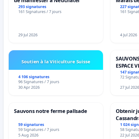
de manifester à Neuchâtel
Marais d
293 signatures
227 signa
161 Signatures / 7 jours
161 Signat
29 Jul 2026
4 Jul 2026
SAUVONS
Soutien à la Viticulture Suisse
ESPACE V
BOUGERI
147 signa
4 106 signatures
72 Signatu
96 Signatures / 7 jours
30 Apr 2026
27 Jul 202
Sauvons notre ferme pallsade
Obtenir j
Cassandr
59 signatures
1 024 sig
59 Signatures / 7 jours
58 Signatu
5 Aug 2026
22 Jul 202