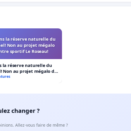
s la réserve naturelle du
el! Non au projet mégalo
ntre sportif Le Roseau!
 la réserve naturelle du
! Non au projet mégalo du
rtif Le Roseau!
atures
ulez changer ?
pinions. Allez-vous faire de même ?