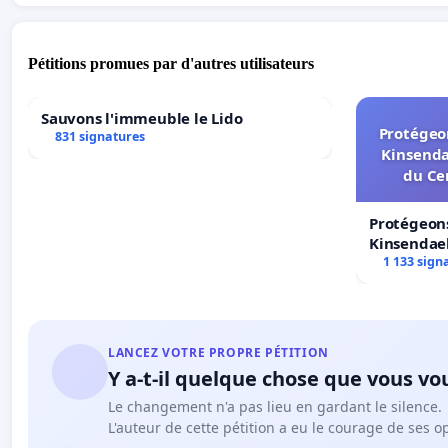
Pétitions promues par d'autres utilisateurs
Sauvons l'immeuble le Lido
Protégeon
831 signatures
Kinsenda
du Ce
Protégeons
Kinsendael
Centre spo
1 133 sign
LANCEZ VOTRE PROPRE PÉTITION
Y a-t-il quelque chose que vous vo
Le changement n'a pas lieu en gardant le silence.
L'auteur de cette pétition a eu le courage de ses o