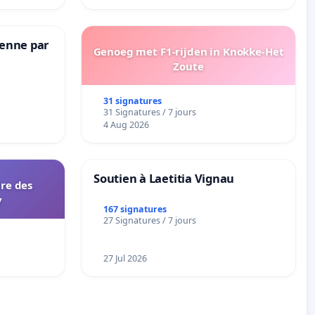
Senne par
Genoeg met F1-rijden in Knokke-Het
Zoute
31 signatures
31 Signatures / 7 jours
4 Aug 2026
Soutien à Laetitia Vignau
ire des
y
167 signatures
27 Signatures / 7 jours
27 Jul 2026