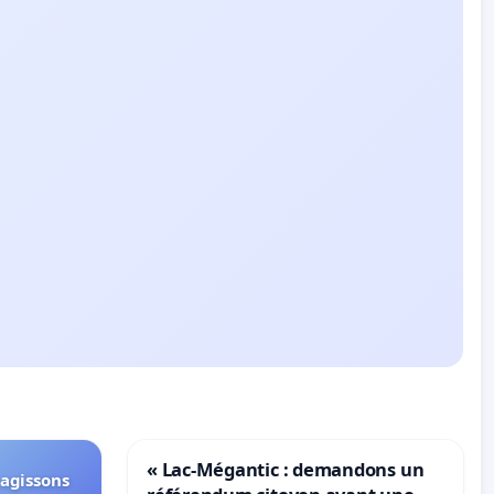
« Lac-Mégantic : demandons un
 agissons