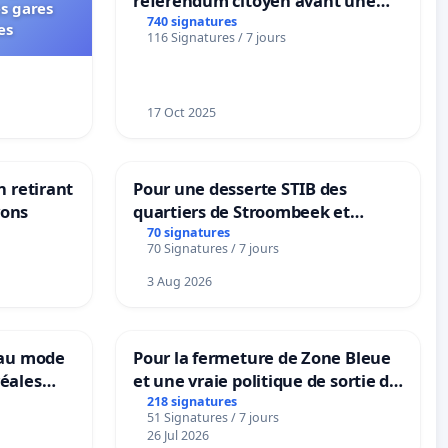
référendum citoyen avant une
es gares
transformation irréversible de
740 signatures
es
116 Signatures / 7 jours
notre territoire »
17 Oct 2025
n retirant
Pour une desserte STIB des
yons
quartiers de Stroombeek et
Beauval - Voor een MIVB-
70 signatures
70 Signatures / 7 jours
bediening van de wijken
Strombeek en Het Voor
3 Aug 2026
eau mode
Pour la fermeture de Zone Bleue
éales
et une vraie politique de sortie de
anum basé
la dépendance
218 signatures
51 Signatures / 7 jours
es
26 Jul 2026