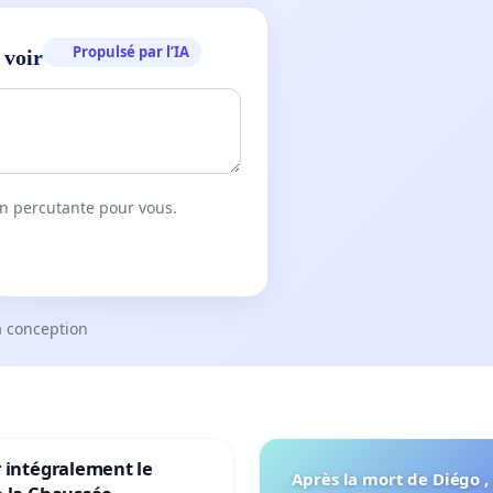
Propulsé par l’IA
 voir
on percutante pour vous.
a conception
 intégralement le
Après la mort de Diégo ,