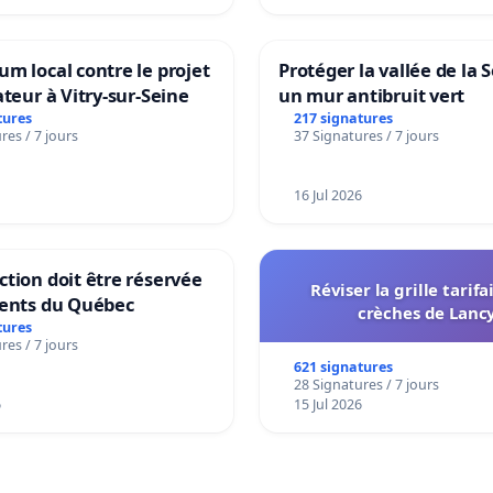
m local contre le projet
Protéger la vallée de la 
ateur à Vitry-sur-Seine
un mur antibruit vert
tures
217 signatures
res / 7 jours
37 Signatures / 7 jours
16 Jul 2026
tion doit être réservée
Réviser la grille tarifa
dents du Québec
crèches de Lanc
tures
res / 7 jours
621 signatures
28 Signatures / 7 jours
6
15 Jul 2026