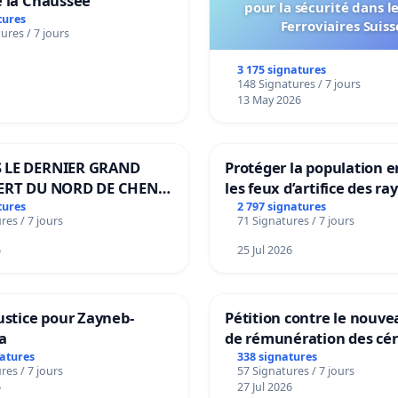
e la Chaussée
pour la sécurité dans l
tures
Ferroviaires Suiss
ures / 7 jours
3 175 signatures
148 Signatures / 7 jours
13 May 2026
 LE DERNIER GRAND
Protéger la population e
ERT DU NORD DE CHENE-
les feux d’artifice des ra
ES
tures
2 797 signatures
res / 7 jours
71 Signatures / 7 jours
6
25 Jul 2026
ustice pour Zayneb-
Pétition contre le nouv
a
de rémunération des cér
panifiables de Swiss gr
natures
338 signatures
res / 7 jours
57 Signatures / 7 jours
sur la teneur en protéin
6
27 Jul 2026