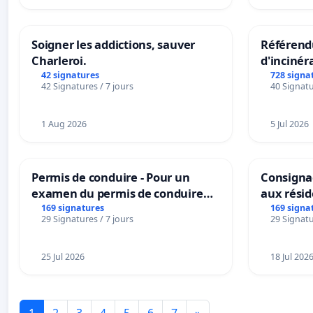
Soigner les addictions, sauver
Référendu
Charleroi.
d'incinér
42 signatures
728 signa
42 Signatures / 7 jours
40 Signatu
1 Aug 2026
5 Jul 2026
Permis de conduire - Pour un
Consignac
examen du permis de conduire
aux rési
accessible dans plusieurs langues
169 signatures
169 signa
29 Signatures / 7 jours
29 Signatu
à Bruxelles
25 Jul 2026
18 Jul 202
1
2
3
4
5
6
7
»