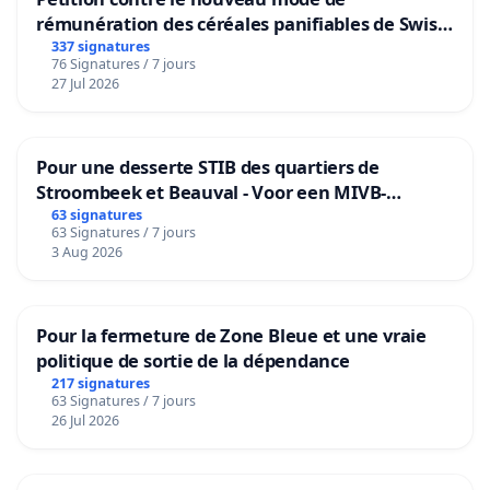
rémunération des céréales panifiables de Swiss
granum basé sur la teneur en protéines
337 signatures
76 Signatures / 7 jours
27 Jul 2026
Pour une desserte STIB des quartiers de
Stroombeek et Beauval - Voor een MIVB-
bediening van de wijken Strombeek en Het
63 signatures
63 Signatures / 7 jours
Voor
3 Aug 2026
Pour la fermeture de Zone Bleue et une vraie
politique de sortie de la dépendance
217 signatures
63 Signatures / 7 jours
26 Jul 2026