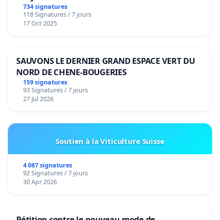
de notre territoire »
734 signatures
118 Signatures / 7 jours
17 Oct 2025
SAUVONS LE DERNIER GRAND ESPACE VERT DU
NORD DE CHENE-BOUGERIES
159 signatures
93 Signatures / 7 jours
27 Jul 2026
Soutien à la Viticulture Suisse
4 087 signatures
92 Signatures / 7 jours
30 Apr 2026
Pétition contre le nouveau mode de