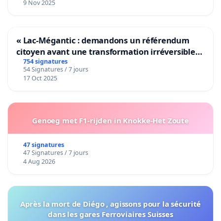
9 Nov 2025
« Lac-Mégantic : demandons un référendum
citoyen avant une transformation irréversible
de notre territoire »
754 signatures
54 Signatures / 7 jours
17 Oct 2025
Genoeg met F1-rijden in Knokke-Het Zoute
47 signatures
47 Signatures / 7 jours
4 Aug 2026
Après la mort de Diégo , agissons pour la sécurité
dans les gares Ferroviaires Suisses