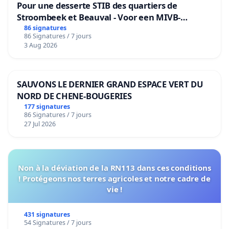
Pour une desserte STIB des quartiers de
Stroombeek et Beauval - Voor een MIVB-
bediening van de wijken Strombeek en Het
86 signatures
86 Signatures / 7 jours
Voor
3 Aug 2026
SAUVONS LE DERNIER GRAND ESPACE VERT DU
NORD DE CHENE-BOUGERIES
177 signatures
86 Signatures / 7 jours
27 Jul 2026
Non à la déviation de la RN113 dans ces conditions
! Protégeons nos terres agricoles et notre cadre de
vie !
431 signatures
54 Signatures / 7 jours