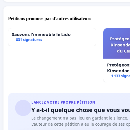
Pétitions promues par d'autres utilisateurs
Sauvons l'immeuble le Lido
Protégeon
831 signatures
Kinsenda
du Ce
Protégeons
Kinsendael
Centre spo
1 133 sign
LANCEZ VOTRE PROPRE PÉTITION
Y a-t-il quelque chose que vous vo
Le changement n'a pas lieu en gardant le silence.
L'auteur de cette pétition a eu le courage de ses o