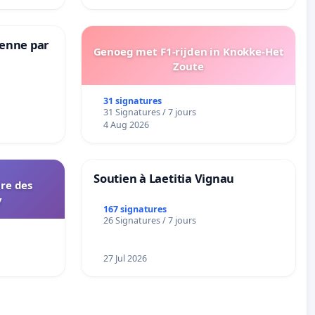
Senne par
Genoeg met F1-rijden in Knokke-Het
Zoute
31 signatures
31 Signatures / 7 jours
4 Aug 2026
Soutien à Laetitia Vignau
ire des
y
167 signatures
26 Signatures / 7 jours
27 Jul 2026