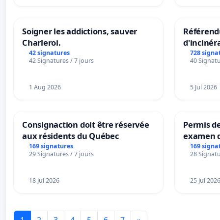
Soigner les addictions, sauver
Référendu
Charleroi.
d'incinér
42 signatures
728 signa
42 Signatures / 7 jours
40 Signatu
1 Aug 2026
5 Jul 2026
Consignaction doit être réservée
Permis de
aux résidents du Québec
examen d
accessibl
169 signatures
169 signa
29 Signatures / 7 jours
28 Signatu
à Bruxell
18 Jul 2026
25 Jul 202
1
2
3
4
5
6
7
»