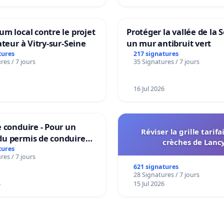
m local contre le projet
Protéger la vallée de la 
ateur à Vitry-sur-Seine
un mur antibruit vert
tures
217 signatures
res / 7 jours
35 Signatures / 7 jours
16 Jul 2026
 conduire - Pour un
Réviser la grille tarifa
u permis de conduire
crèches de Lanc
e dans plusieurs langues
tures
res / 7 jours
es
621 signatures
28 Signatures / 7 jours
6
15 Jul 2026