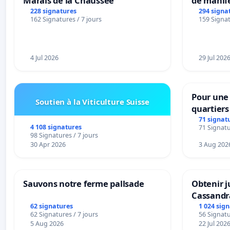
Marais de la Chaussée
de manif
228 signatures
294 signa
162 Signatures / 7 jours
159 Signat
4 Jul 2026
29 Jul 202
Pour une 
Soutien à la Viticulture Suisse
quartier
Beauval -
71 signat
4 108 signatures
71 Signatu
bedienin
98 Signatures / 7 jours
Strombee
30 Apr 2026
3 Aug 202
Sauvons notre ferme pallsade
Obtenir j
Cassandr
62 signatures
1 024 sig
62 Signatures / 7 jours
56 Signatu
5 Aug 2026
22 Jul 202