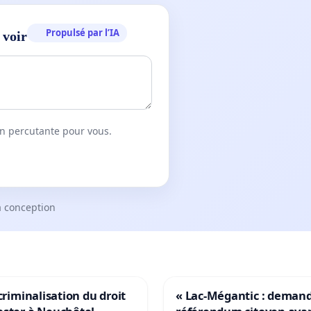
Propulsé par l’IA
 voir
on percutante pour vous.
a conception
 criminalisation du droit
« Lac-Mégantic : deman