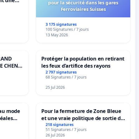
nt une
pour la sécurité dans les gares
ble de
Ferroviaires Suisses
3 175 signatures
100 Signatures / 7 jours
13 May 2026
RAND
Protéger la population en retirant
E CHENE-
les feux d’artifice des rayons
2 797 signatures
68 Signatures / 7 jours
25 Jul 2026
eau mode
Pour la fermeture de Zone Bleue
éales
et une vraie politique de sortie de
anum basé
la dépendance
218 signatures
51 Signatures / 7 jours
es
26 Jul 2026