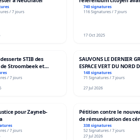
ester à Neuchâtel
référendum citoyen ava
transformation irréversi
tures
740 signatures
ures / 7 jours
116 Signatures / 7 jours
notre territoire »
6
17 Oct 2025
desserte STIB des
SAUVONS LE DERNIER G
s de Stroombeek et
ESPACE VERT DU NORD D
 Voor een MIVB-
BOUGERIES
ures
148 signatures
res / 7 jours
71 Signatures / 7 jours
g van de wijken
k en Het Voor
6
27 Jul 2026
ustice pour Zayneb-
Pétition contre le nouv
a
de rémunération des cér
panifiables de Swiss gr
natures
338 signatures
res / 7 jours
52 Signatures / 7 jours
sur la teneur en protéin
6
27 Jul 2026