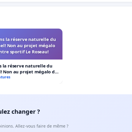
s la réserve naturelle du
el! Non au projet mégalo
ntre sportif Le Roseau!
 la réserve naturelle du
! Non au projet mégalo du
rtif Le Roseau!
atures
ulez changer ?
pinions. Allez-vous faire de même ?