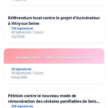
Référendum local contre le projet d'incinérateur
à Vitry-sur-Seine
729 signatures
40 Signatures / 7 jours
5 Jul 2026
Genoeg met F1-rijden in Knokke-Het Zoute
39 signatures
39 Signatures / 7 jours
4 Aug 2026
Pétition contre le nouveau mode de
rémunération des céréales panifiables de Swiss
granum basé sur la teneur en protéines
339 signatures