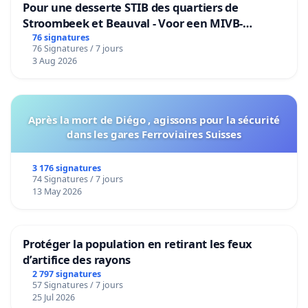
Pour une desserte STIB des quartiers de
Stroombeek et Beauval - Voor een MIVB-
bediening van de wijken Strombeek en Het
76 signatures
76 Signatures / 7 jours
Voor
3 Aug 2026
Après la mort de Diégo , agissons pour la sécurité
dans les gares Ferroviaires Suisses
3 176 signatures
74 Signatures / 7 jours
13 May 2026
Protéger la population en retirant les feux
d’artifice des rayons
2 797 signatures
57 Signatures / 7 jours
25 Jul 2026