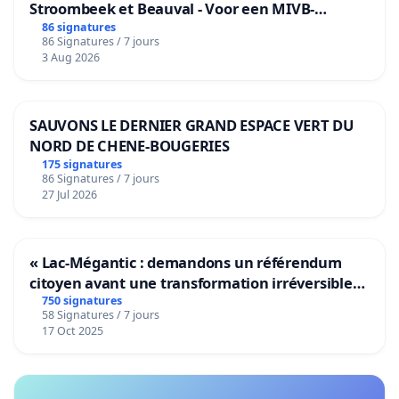
Stroombeek et Beauval - Voor een MIVB-
bediening van de wijken Strombeek en Het
86 signatures
86 Signatures / 7 jours
Voor
3 Aug 2026
SAUVONS LE DERNIER GRAND ESPACE VERT DU
NORD DE CHENE-BOUGERIES
175 signatures
86 Signatures / 7 jours
27 Jul 2026
« Lac-Mégantic : demandons un référendum
citoyen avant une transformation irréversible
de notre territoire »
750 signatures
58 Signatures / 7 jours
17 Oct 2025