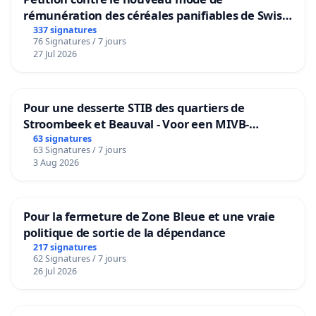
rémunération des céréales panifiables de Swiss
granum basé sur la teneur en protéines
337 signatures
76 Signatures / 7 jours
27 Jul 2026
Pour une desserte STIB des quartiers de
Stroombeek et Beauval - Voor een MIVB-
bediening van de wijken Strombeek en Het
63 signatures
63 Signatures / 7 jours
Voor
3 Aug 2026
Pour la fermeture de Zone Bleue et une vraie
politique de sortie de la dépendance
217 signatures
62 Signatures / 7 jours
26 Jul 2026