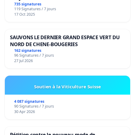
de notre territoire »
735 signatures
119 Signatures / 7 jours
17 Oct 2025
SAUVONS LE DERNIER GRAND ESPACE VERT DU
NORD DE CHENE-BOUGERIES
162 signatures
96 Signatures / 7 jours
27 Jul 2026
Soutien à la Viticulture Suisse
4 087 signatures
90 Signatures / 7 jours
30 Apr 2026
Pétition contre le nouveau mode de