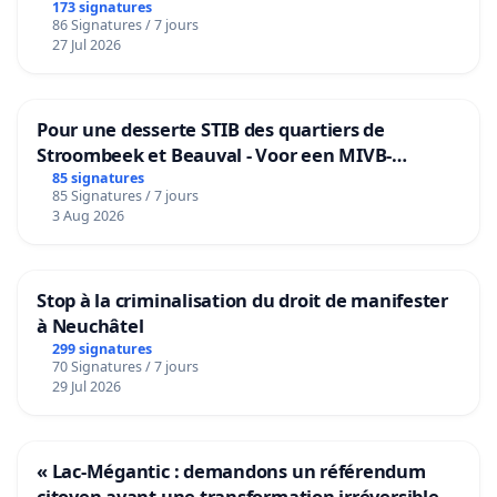
173 signatures
86 Signatures / 7 jours
27 Jul 2026
Pour une desserte STIB des quartiers de
Stroombeek et Beauval - Voor een MIVB-
bediening van de wijken Strombeek en Het
85 signatures
85 Signatures / 7 jours
Voor
3 Aug 2026
Stop à la criminalisation du droit de manifester
à Neuchâtel
299 signatures
70 Signatures / 7 jours
29 Jul 2026
« Lac-Mégantic : demandons un référendum
citoyen avant une transformation irréversible