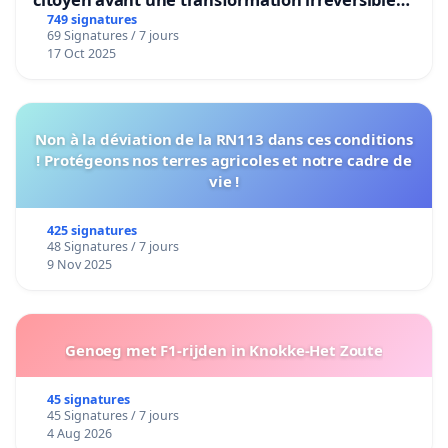
de notre territoire »
749 signatures
69 Signatures / 7 jours
17 Oct 2025
Non à la déviation de la RN113 dans ces conditions
! Protégeons nos terres agricoles et notre cadre de
vie !
425 signatures
48 Signatures / 7 jours
9 Nov 2025
Genoeg met F1-rijden in Knokke-Het Zoute
45 signatures
45 Signatures / 7 jours
4 Aug 2026