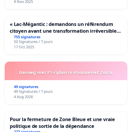
9 Nov 2025
« Lac-Mégantic : demandons un référendum
citoyen avant une transformation irréversible
de notre territoire »
755 signatures
50 Signatures / 7 jours
17 Oct 2025
Genoeg met F1-rijden in Knokke-Het Zoute
49 signatures
49 Signatures / 7 jours
4 Aug 2026
Pour la fermeture de Zone Bleue et une vraie
politique de sortie de la dépendance
227 signatures