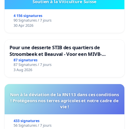
Soutien à la Viticulture Suisse
4 156 signatures
90 Signatures / 7 jours
30 Apr 2026
Pour une desserte STIB des quartiers de
Stroombeek et Beauval - Voor een MIVB-
bediening van de wijken Strombeek en Het
87 signatures
87 Signatures / 7 jours
Voor
3 Aug 2026
Non à la déviation de la RN113 dans ces conditions
! Protégeons nos terres agricoles et notre cadre de
vie !
433 signatures
56 Signatures / 7 jours