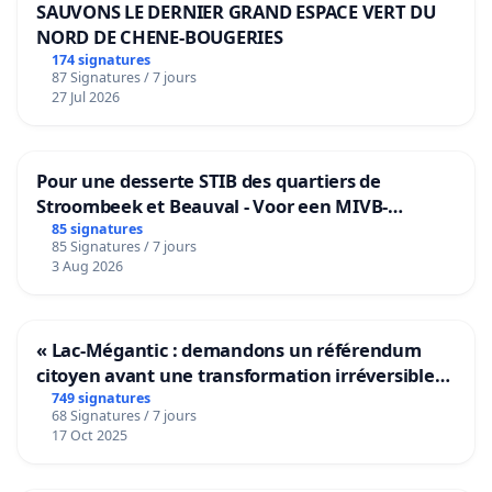
SAUVONS LE DERNIER GRAND ESPACE VERT DU
NORD DE CHENE-BOUGERIES
174 signatures
87 Signatures / 7 jours
27 Jul 2026
Pour une desserte STIB des quartiers de
Stroombeek et Beauval - Voor een MIVB-
bediening van de wijken Strombeek en Het
85 signatures
85 Signatures / 7 jours
Voor
3 Aug 2026
« Lac-Mégantic : demandons un référendum
citoyen avant une transformation irréversible
de notre territoire »
749 signatures
68 Signatures / 7 jours
17 Oct 2025