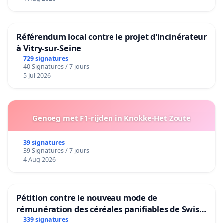
Référendum local contre le projet d'incinérateur
à Vitry-sur-Seine
729 signatures
40 Signatures / 7 jours
5 Jul 2026
Genoeg met F1-rijden in Knokke-Het Zoute
39 signatures
39 Signatures / 7 jours
4 Aug 2026
Pétition contre le nouveau mode de
rémunération des céréales panifiables de Swiss
granum basé sur la teneur en protéines
339 signatures