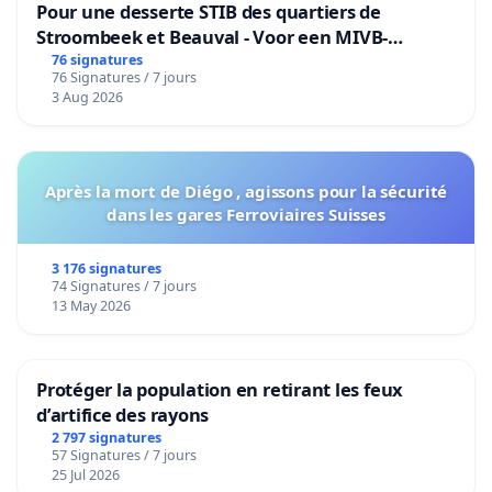
Pour une desserte STIB des quartiers de
Stroombeek et Beauval - Voor een MIVB-
bediening van de wijken Strombeek en Het
76 signatures
76 Signatures / 7 jours
Voor
3 Aug 2026
Après la mort de Diégo , agissons pour la sécurité
dans les gares Ferroviaires Suisses
3 176 signatures
74 Signatures / 7 jours
13 May 2026
Protéger la population en retirant les feux
d’artifice des rayons
2 797 signatures
57 Signatures / 7 jours
25 Jul 2026