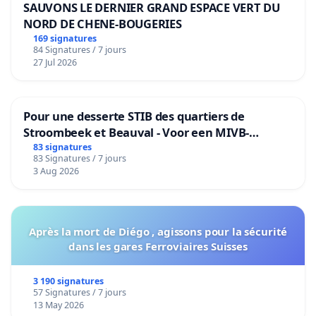
SAUVONS LE DERNIER GRAND ESPACE VERT DU
NORD DE CHENE-BOUGERIES
169 signatures
84 Signatures / 7 jours
27 Jul 2026
Pour une desserte STIB des quartiers de
Stroombeek et Beauval - Voor een MIVB-
bediening van de wijken Strombeek en Het
83 signatures
83 Signatures / 7 jours
Voor
3 Aug 2026
Après la mort de Diégo , agissons pour la sécurité
dans les gares Ferroviaires Suisses
3 190 signatures
57 Signatures / 7 jours
13 May 2026