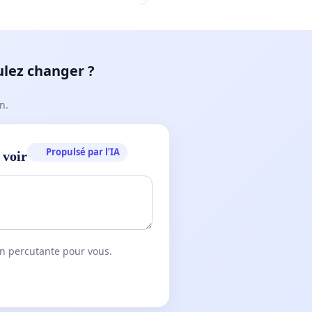
ulez changer ?
n.
Propulsé par l’IA
 voir
on percutante pour vous.