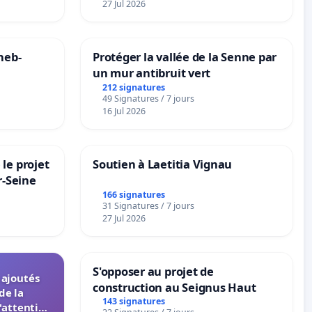
27 Jul 2026
neb-
Protéger la vallée de la Senne par
un mur antibruit vert
212 signatures
49 Signatures / 7 jours
16 Jul 2026
le projet
Soutien à Laetitia Vignau
r-Seine
166 signatures
31 Signatures / 7 jours
27 Jul 2026
S'opposer au projet de
s ajoutés
construction au Seignus Haut
de la
143 signatures
'attention