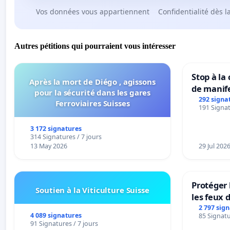
Vos données vous appartiennent
Confidentialité dès l
Autres pétitions qui pourraient vous intéresser
Stop à la
Après la mort de Diégo , agissons
de manif
pour la sécurité dans les gares
292 signa
Ferroviaires Suisses
191 Signat
3 172 signatures
314 Signatures / 7 jours
13 May 2026
29 Jul 202
Protéger 
Soutien à la Viticulture Suisse
les feux d
2 797 sig
4 089 signatures
85 Signatu
91 Signatures / 7 jours