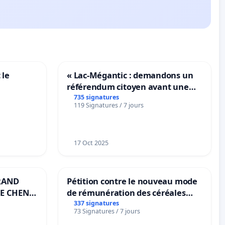
 le
« Lac-Mégantic : demandons un
référendum citoyen avant une
transformation irréversible de
735 signatures
119 Signatures / 7 jours
notre territoire »
17 Oct 2025
RAND
Pétition contre le nouveau mode
E CHENE-
de rémunération des céréales
panifiables de Swiss granum basé
337 signatures
73 Signatures / 7 jours
sur la teneur en protéines