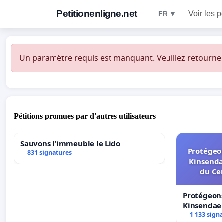
Petitionenligne.net
Voir les p
FR ▼
Un paramètre requis est manquant. Veuillez retourner à
Pétitions promues par d'autres utilisateurs
Sauvons l'immeuble le Lido
Protégeon
831 signatures
Kinsenda
du Ce
Protégeons
Kinsendael
Centre spo
1 133 sign