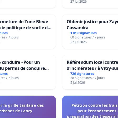
6
27 Jul 2026
ermeture de Zone Bleue
Obtenir justice pour Zay
aie politique de sortie de
Cassandra
dance
tures
1 019 signatures
res / 7 jours
60 Signatures / 7 jours
6
22 Jul 2026
 conduire - Pour un
Référendum local contre 
u permis de conduire
d'incinérateur à Vitry-su
e dans plusieurs langues
tures
726 signatures
res / 7 jours
38 Signatures / 7 jours
es
6
5 Jul 2026
r la grille tarifaire des
Pétition contre les frai
crèches de Lancy
pour l'encadrement 
préparation des thèses à l