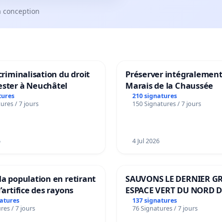
a conception
 criminalisation du droit
Préserver intégralement
ester à Neuchâtel
Marais de la Chaussée
tures
210 signatures
ures / 7 jours
150 Signatures / 7 jours
6
4 Jul 2026
la population en retirant
SAUVONS LE DERNIER G
’artifice des rayons
ESPACE VERT DU NORD D
BOUGERIES
natures
137 signatures
res / 7 jours
76 Signatures / 7 jours