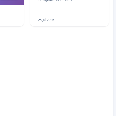
22 Signatures / 7 jours
 instances
UIASS
25 Jul 2026