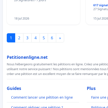
29 Signatures / 7 jours
617 signa
27 Signatu
18 Jul 2026
15 Jul 202
1
2
3
4
5
6
»
Petitionenligne.net
Nous hébergeons gratuitement les pétitions en ligne. Créez une pétitio
utilisant notre service puissant ! Nos pétitions sont mentionnées tous l
créer une pétition est un excellent moyen de se faire remarquer par le p
Guides
Plus
Comment lancer une pétition en ligne
Faire une 
Comment rédiger une pétition ?
Politique 