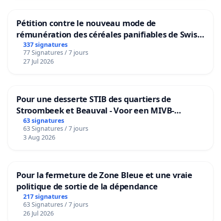
Pétition contre le nouveau mode de
rémunération des céréales panifiables de Swiss
granum basé sur la teneur en protéines
337 signatures
77 Signatures / 7 jours
27 Jul 2026
Pour une desserte STIB des quartiers de
Stroombeek et Beauval - Voor een MIVB-
bediening van de wijken Strombeek en Het
63 signatures
63 Signatures / 7 jours
Voor
3 Aug 2026
Pour la fermeture de Zone Bleue et une vraie
politique de sortie de la dépendance
217 signatures
63 Signatures / 7 jours
26 Jul 2026