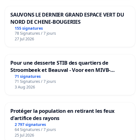
SAUVONS LE DERNIER GRAND ESPACE VERT DU
NORD DE CHENE-BOUGERIES
155 signatures
78 Signatures / 7 jours
27 Jul 2026
Pour une desserte STIB des quartiers de
Stroombeek et Beauval - Voor een MIVB-
bediening van de wijken Strombeek en Het
71 signatures
71 Signatures / 7 jours
Voor
3 Aug 2026
Protéger la population en retirant les feux
d’artifice des rayons
2 797 signatures
64 Signatures / 7 jours
25 Jul 2026