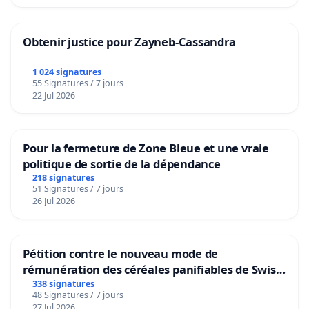
Obtenir justice pour Zayneb-Cassandra
1 024 signatures
55 Signatures / 7 jours
22 Jul 2026
Pour la fermeture de Zone Bleue et une vraie
politique de sortie de la dépendance
218 signatures
51 Signatures / 7 jours
26 Jul 2026
Pétition contre le nouveau mode de
rémunération des céréales panifiables de Swiss
granum basé sur la teneur en protéines
338 signatures
48 Signatures / 7 jours
27 Jul 2026