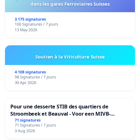
dans les gares Ferroviaires Suisses
3 175 signatures
100 Signatures / 7 jours
13 May 2026
Soutien à la Viticulture Suisse
4 108 signatures
98 Signatures / 7 jours
30 Apr 2026
Pour une desserte STIB des quartiers de
Stroombeek et Beauval - Voor een MIVB-
bediening van de wijken Strombeek en Het
71 signatures
71 Signatures / 7 jours
Voor
3 Aug 2026