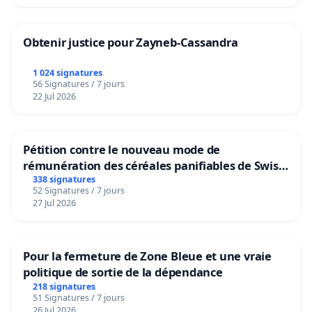
Obtenir justice pour Zayneb-Cassandra
1 024 signatures
56 Signatures / 7 jours
22 Jul 2026
Pétition contre le nouveau mode de
rémunération des céréales panifiables de Swiss
granum basé sur la teneur en protéines
338 signatures
52 Signatures / 7 jours
27 Jul 2026
Pour la fermeture de Zone Bleue et une vraie
politique de sortie de la dépendance
218 signatures
51 Signatures / 7 jours
26 Jul 2026