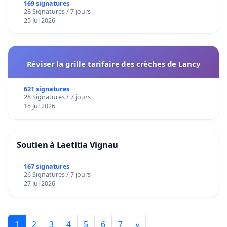
Bruxelles
169 signatures
28 Signatures / 7 jours
25 Jul 2026
Réviser la grille tarifaire des crèches de Lancy
621 signatures
28 Signatures / 7 jours
15 Jul 2026
Soutien à Laetitia Vignau
167 signatures
26 Signatures / 7 jours
27 Jul 2026
1
2
3
4
5
6
7
»