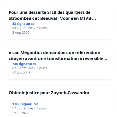
#disclosure #epstein #metoo #viral #justice
Pour une desserte STIB des quartiers de
Stroombeek et Beauval - Voor een MIVB-
bediening van de wijken Strombeek en Het
83 signatures
83 Signatures / 7 jours
Voor
3 Aug 2026
« Lac-Mégantic : demandons un référendum
citoyen avant une transformation irréversible
de notre territoire »
748 signatures
82 Signatures / 7 jours
17 Oct 2025
Obtenir justice pour Zayneb-Cassandra
1 036 signatures
57 Signatures / 7 jours
22 Jul 2026