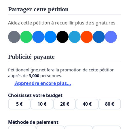
Je crois que le message de dire qu'il vont utiliser
Partager cette pétition
les cellulaires pour s'incruster dans votre vie
jusqu'à votre respire..est un gros mensonge.. le
Aidez cette pétition à recueillir plus de signatures.
plan est beaucoup plus vil et méchant... et
psychopathe que ça 🤯😡😵‍💫😳🥴🙄😡!!
Les puces et ma pétition se joint fortement à
Publicité payante
cette cause .🙏🦋🫶
Petitionenligne.net fera la promotion de cette pétition
Voici plus bas ma situation :
auprès de
3,000
personnes.
Apprendre encore plus...
MERCI BEAUCOUP DE SIGNER LA PÉTITION POUR
INTERDIRE LES PUCES CÉRÉBRALES DE
Choisissez votre budget
NEURALINK!!! 🙏🌟🫶💞✌️🌈🦋🍀🫆🌐🌍🌏🧚
5 €
10 €
20 €
40 €
80 €
🍄❣️
La pétition se trouve sur ma page entreprise
Méthode de paiement
Centre Gaia Spirit Coaching et Fantaisies sur