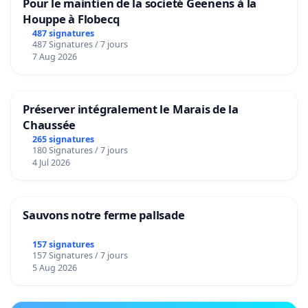
Pour le maintien de la societé Geenens à la
Moi je connais le mensonge.
Houppe à Flobecq
487 signatures
J'en divulgue le plus possible durant mes lives et
487 Signatures / 7 jours
dans mes vidéos et l'armée et les autorités
7 Aug 2026
planétaire sont au courant.. transparence total..
je suis toujours en vie!✌️mais ça ne suffit pas.😉
Préserver intégralement le Marais de la
Je recherche de l'aide pour que la pression sociale
Chaussée
265 signatures
planétaire soit tellement remplie d'amour pour
180 Signatures / 7 jours
obtenir la vérité, authenticité, lumière et venir à
4 Jul 2026
bout de les faire avouer avant qu'il n'ait fait plus
de dégâts qu'il y en a déjà !
Sauvons notre ferme pallsade
🤨Ça urge!!!🤯 C'est une mauvaise invention et
157 signatures
leur intention derrière les scénarios sont
157 Signatures / 7 jours
machiavéliques et psychopathe et satanique. !!!
5 Aug 2026
😳