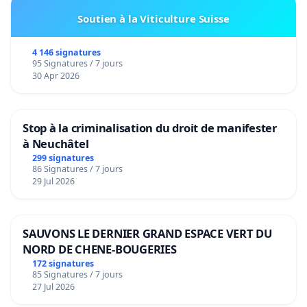
Manipuler des humains avec une puces
Soutien à la Viticulture Suisse
démontre un gros problème cognitif de la part
du créateurs...de l'instigateur et des participants
4 146 signatures
95 Signatures / 7 jours
volontaires...selon ma perspective bien sûr !!!🫣
30 Apr 2026
😶‍🌫️🫥😳🤯😵‍💫🫨🙄🤔😉😁🥴!!
Toutes mes vidéos et publications ainsi que les
Stop à la criminalisation du droit de manifester
contact infos et solutions sont sur TikTok,
à Neuchâtel
YouTube, Facebook et LinkedIn sous mon
299 signatures
86 Signatures / 7 jours
entreprise Le Centre Gaia Spirit Coaching et
29 Jul 2026
Fantaisies
🍄🍄🍄🍄🍄🍄🍄🍄🍄🍄
SAUVONS LE DERNIER GRAND ESPACE VERT DU
NORD DE CHENE-BOUGERIES
Un gros merci à tous à l'avance pour votre aide &
172 signatures
soutien et pour toutes vos belles pensées🌏🫶🍀
85 Signatures / 7 jours
27 Jul 2026
🌐🫆✌️🦋🌈🌞💞🌟🌍🧚🍄❣️