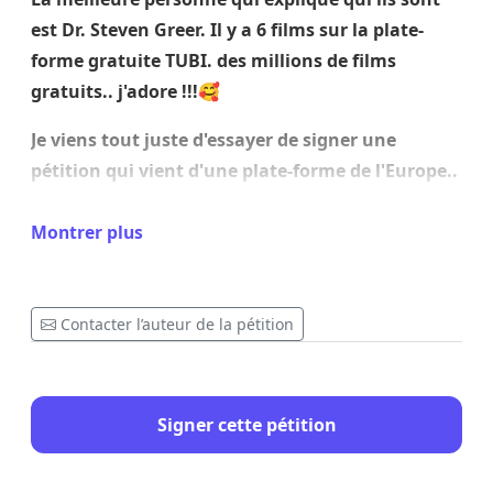
est Dr. Steven Greer. Il y a 6 films sur la plate-
forme gratuite TUBI. des millions de films
gratuits.. j'adore !!!🥰
Je viens tout juste d'essayer de signer une
pétition qui vient d'une plate-forme de l'Europe..
pfff!! Il m'ont bloqué.. ils ne veulent pas que les
humains se communique entre eux pour
Montrer plus
s'entraider !! C'est un scandale à la vie privée et
au vol d'identité. 🫨😡🤯🤨
Contacter l’auteur de la pétition
Je désirais signer cette pétition avec tout mon
coeur parce que je seconde la cause à protéger
l'identité et la vie privée des êtres de cette
Signer cette pétition
magnifique planète Terre.. GAÏA 🌏🌈🍀💞✌️🌐🫆
🫶🦋🙏🌞🧜‍♂️🧞‍♂️🧚🍄❣️