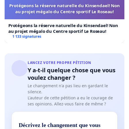
Merci beaucoup de votre compréhension !😉
Protégeons la réserve naturelle du Kinsendael! Non
au projet mégalo du Centre sportif Le Roseau!
Protégeons la réserve naturelle du Kinsendael! Non
🍄 La puce a été insérée contre ma volonté parce
au projet mégalo du Centre sportif Le Roseau!
que je suis un petit cerveau convoité pour des
1 133 signatures
scientifiques qui me perçoivent comme un petit
BIJOU remplie de magie 🧚🍄❣️
LANCEZ VOTRE PROPRE PÉTITION
Je réitère également que les autorités de la
Y a-t-il quelque chose que vous
planète et L'ONU doivent obliger les créateurs et
voulez changer ?
instigateurs des puces.😵‍💫. NEURALINK et
Le changement n'a pas lieu en gardant le
SpaceX.. Avec leur nouveau produit TERAFAB
silence.
depuis Mars 2026. Et.. peut-être même d'autres
L'auteur de cette pétition a eu le courage de
ses opinions. Allez-vous faire de même ?
compagnies caché sous d'autres noms opérant le
même produit comme NATAS.. une entreprise de
sécurité nationale.. Mon dieu.. je vous supplie de
Décrivez le changement que vous
cesser cette torture infligé et..