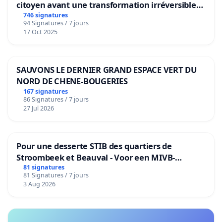
citoyen avant une transformation irréversible
de notre territoire »
746 signatures
94 Signatures / 7 jours
17 Oct 2025
SAUVONS LE DERNIER GRAND ESPACE VERT DU
NORD DE CHENE-BOUGERIES
167 signatures
86 Signatures / 7 jours
27 Jul 2026
Pour une desserte STIB des quartiers de
Stroombeek et Beauval - Voor een MIVB-
bediening van de wijken Strombeek en Het
81 signatures
81 Signatures / 7 jours
Voor
3 Aug 2026