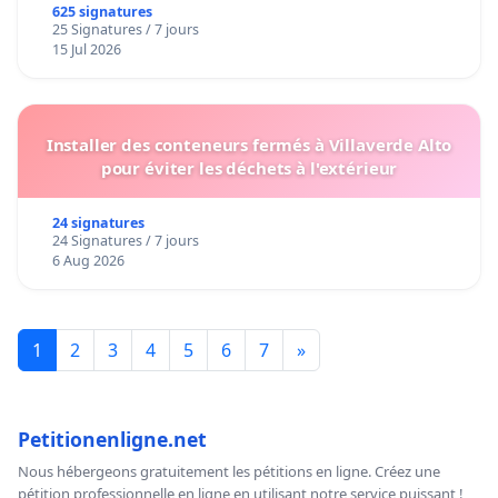
625 signatures
25 Signatures / 7 jours
15 Jul 2026
Installer des conteneurs fermés à Villaverde Alto
pour éviter les déchets à l'extérieur
24 signatures
24 Signatures / 7 jours
6 Aug 2026
1
2
3
4
5
6
7
»
Petitionenligne.net
Nous hébergeons gratuitement les pétitions en ligne. Créez une
pétition professionnelle en ligne en utilisant notre service puissant !