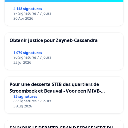
4 148 signatures
97 Signatures / 7 jours
30 Apr 2026
Obtenir justice pour Zayneb-Cassandra
1 079 signatures
96 Signatures / 7 jours
22 Jul 2026
Pour une desserte STIB des quartiers de
Stroombeek et Beauval - Voor een MIVB-
bediening van de wijken Strombeek en Het
85 signatures
85 Signatures / 7 jours
Voor
3 Aug 2026
SAUVONS LE DERNIER GRAND ESPACE VERT DU