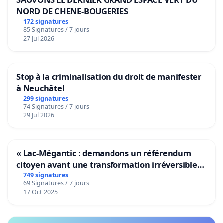
NORD DE CHENE-BOUGERIES
172 signatures
85 Signatures / 7 jours
27 Jul 2026
Stop à la criminalisation du droit de manifester
à Neuchâtel
299 signatures
74 Signatures / 7 jours
29 Jul 2026
« Lac-Mégantic : demandons un référendum
citoyen avant une transformation irréversible
de notre territoire »
749 signatures
69 Signatures / 7 jours
17 Oct 2025