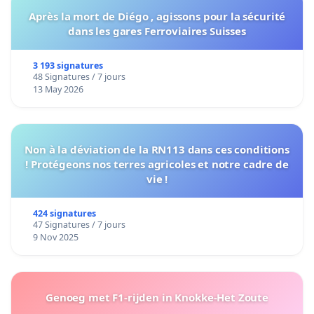
Après la mort de Diégo , agissons pour la sécurité
dans les gares Ferroviaires Suisses
3 193 signatures
48 Signatures / 7 jours
13 May 2026
Non à la déviation de la RN113 dans ces conditions
! Protégeons nos terres agricoles et notre cadre de
vie !
424 signatures
47 Signatures / 7 jours
9 Nov 2025
Genoeg met F1-rijden in Knokke-Het Zoute