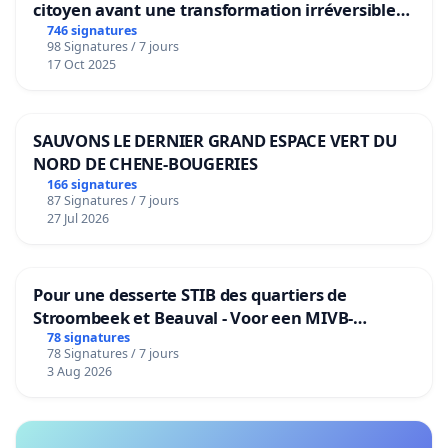
citoyen avant une transformation irréversible
de notre territoire »
746 signatures
98 Signatures / 7 jours
17 Oct 2025
SAUVONS LE DERNIER GRAND ESPACE VERT DU
NORD DE CHENE-BOUGERIES
166 signatures
87 Signatures / 7 jours
27 Jul 2026
Pour une desserte STIB des quartiers de
Stroombeek et Beauval - Voor een MIVB-
bediening van de wijken Strombeek en Het
78 signatures
78 Signatures / 7 jours
Voor
3 Aug 2026