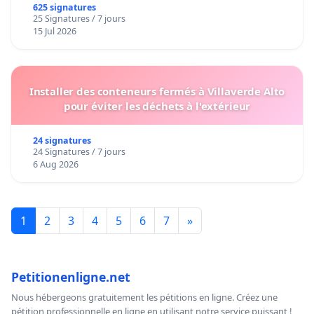
625 signatures
25 Signatures / 7 jours
15 Jul 2026
Installer des conteneurs fermés à Villaverde Alto
pour éviter les déchets à l'extérieur
24 signatures
24 Signatures / 7 jours
6 Aug 2026
1
2
3
4
5
6
7
»
Petitionenligne.net
Nous hébergeons gratuitement les pétitions en ligne. Créez une
pétition professionnelle en ligne en utilisant notre service puissant !