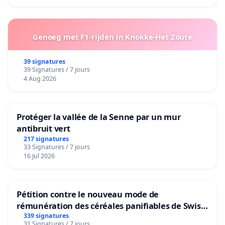
Genoeg met F1-rijden in Knokke-Het Zoute
39 signatures
39 Signatures / 7 jours
4 Aug 2026
Protéger la vallée de la Senne par un mur
antibruit vert
217 signatures
33 Signatures / 7 jours
16 Jul 2026
Pétition contre le nouveau mode de
rémunération des céréales panifiables de Swiss
granum basé sur la teneur en protéines
339 signatures
31 Signatures / 7 jours