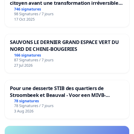
citoyen avant une transformation irréversible
de notre territoire »
746 signatures
98 Signatures / 7 jours
17 Oct 2025
SAUVONS LE DERNIER GRAND ESPACE VERT DU
NORD DE CHENE-BOUGERIES
166 signatures
87 Signatures / 7 jours
27 Jul 2026
Pour une desserte STIB des quartiers de
Stroombeek et Beauval - Voor een MIVB-
bediening van de wijken Strombeek en Het
78 signatures
78 Signatures / 7 jours
Voor
3 Aug 2026