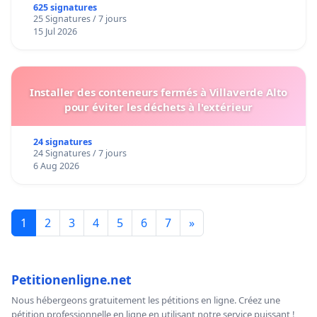
625 signatures
25 Signatures / 7 jours
15 Jul 2026
Installer des conteneurs fermés à Villaverde Alto
pour éviter les déchets à l'extérieur
24 signatures
24 Signatures / 7 jours
6 Aug 2026
1
2
3
4
5
6
7
»
Petitionenligne.net
Nous hébergeons gratuitement les pétitions en ligne. Créez une
pétition professionnelle en ligne en utilisant notre service puissant !