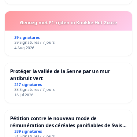
Genoeg met F1-rijden in Knokke-Het Zoute
39 signatures
39 Signatures / 7 jours
4 Aug 2026
Protéger la vallée de la Senne par un mur
antibruit vert
217 signatures
33 Signatures / 7 jours
16 Jul 2026
Pétition contre le nouveau mode de
rémunération des céréales panifiables de Swiss
granum basé sur la teneur en protéines
339 signatures
31 Signatures / 7 jours