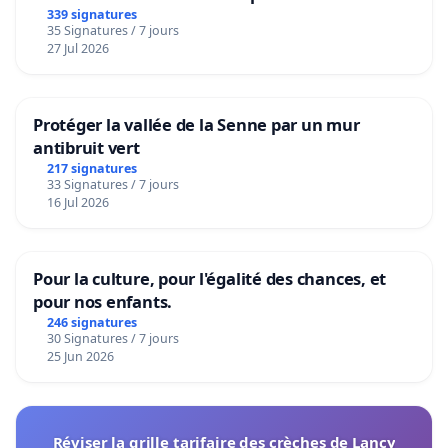
granum basé sur la teneur en protéines
339 signatures
35 Signatures / 7 jours
27 Jul 2026
Protéger la vallée de la Senne par un mur
antibruit vert
217 signatures
33 Signatures / 7 jours
16 Jul 2026
Pour la culture, pour l'égalité des chances, et
pour nos enfants.
246 signatures
30 Signatures / 7 jours
25 Jun 2026
Réviser la grille tarifaire des crèches de Lancy