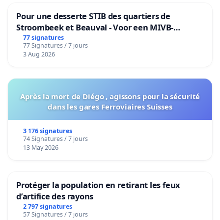
Pour une desserte STIB des quartiers de
Stroombeek et Beauval - Voor een MIVB-
bediening van de wijken Strombeek en Het
77 signatures
77 Signatures / 7 jours
Voor
3 Aug 2026
Après la mort de Diégo , agissons pour la sécurité
dans les gares Ferroviaires Suisses
3 176 signatures
74 Signatures / 7 jours
13 May 2026
Protéger la population en retirant les feux
d’artifice des rayons
2 797 signatures
57 Signatures / 7 jours