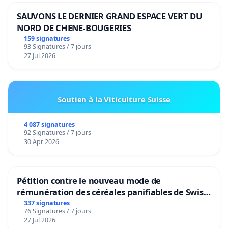
SAUVONS LE DERNIER GRAND ESPACE VERT DU
NORD DE CHENE-BOUGERIES
159 signatures
93 Signatures / 7 jours
27 Jul 2026
Soutien à la Viticulture Suisse
4 087 signatures
92 Signatures / 7 jours
30 Apr 2026
Pétition contre le nouveau mode de
rémunération des céréales panifiables de Swiss
granum basé sur la teneur en protéines
337 signatures
76 Signatures / 7 jours
27 Jul 2026