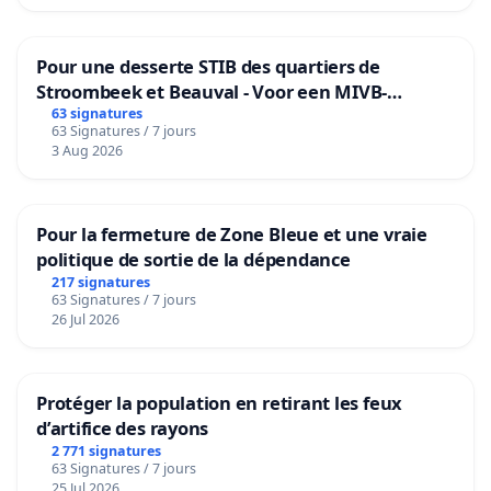
Pour une desserte STIB des quartiers de
Stroombeek et Beauval - Voor een MIVB-
bediening van de wijken Strombeek en Het
63 signatures
63 Signatures / 7 jours
Voor
3 Aug 2026
Pour la fermeture de Zone Bleue et une vraie
politique de sortie de la dépendance
217 signatures
63 Signatures / 7 jours
26 Jul 2026
Protéger la population en retirant les feux
d’artifice des rayons
2 771 signatures
63 Signatures / 7 jours
25 Jul 2026