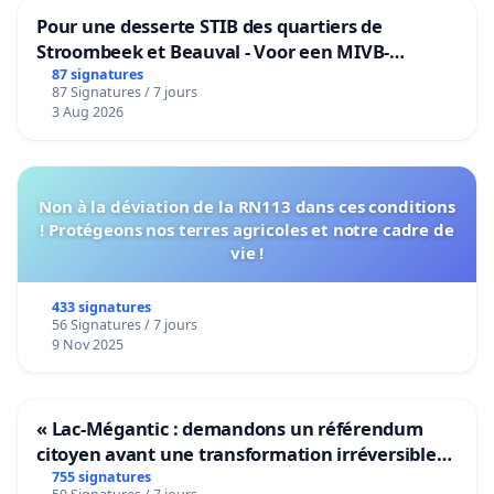
Pour une desserte STIB des quartiers de
Stroombeek et Beauval - Voor een MIVB-
bediening van de wijken Strombeek en Het
87 signatures
87 Signatures / 7 jours
Voor
3 Aug 2026
Non à la déviation de la RN113 dans ces conditions
! Protégeons nos terres agricoles et notre cadre de
vie !
433 signatures
56 Signatures / 7 jours
9 Nov 2025
« Lac-Mégantic : demandons un référendum
citoyen avant une transformation irréversible
de notre territoire »
755 signatures