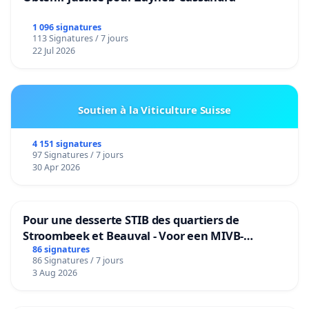
1 096 signatures
113 Signatures / 7 jours
22 Jul 2026
Soutien à la Viticulture Suisse
4 151 signatures
97 Signatures / 7 jours
30 Apr 2026
Pour une desserte STIB des quartiers de
Stroombeek et Beauval - Voor een MIVB-
bediening van de wijken Strombeek en Het
86 signatures
86 Signatures / 7 jours
Voor
3 Aug 2026