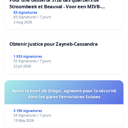
Stroombeek et Beauval - Voor een MIVB-
bediening van de wijken Strombeek en Het
83 signatures
83 Signatures / 7 jours
Voor
3 Aug 2026
Obtenir justice pour Zayneb-Cassandra
1 033 signatures
55 Signatures / 7 jours
22 Jul 2026
Après la mort de Diégo , agissons pour la sécurité
dans les gares Ferroviaires Suisses
3 190 signatures
54 Signatures / 7 jours
13 May 2026