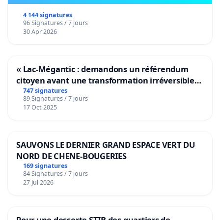
4 144 signatures
96 Signatures / 7 jours
30 Apr 2026
« Lac-Mégantic : demandons un référendum
citoyen avant une transformation irréversible
de notre territoire »
747 signatures
89 Signatures / 7 jours
17 Oct 2025
SAUVONS LE DERNIER GRAND ESPACE VERT DU
NORD DE CHENE-BOUGERIES
169 signatures
84 Signatures / 7 jours
27 Jul 2026
Pour une desserte STIB des quartiers de