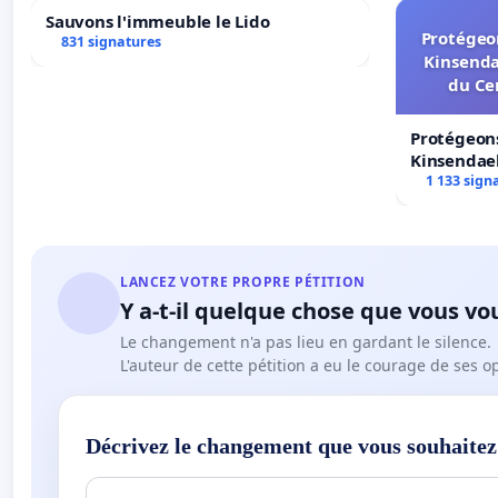
Sauvons l'immeuble le Lido
Protégeon
831 signatures
Kinsenda
du Ce
Protégeons
Kinsendael
Centre spo
1 133 sign
LANCEZ VOTRE PROPRE PÉTITION
Y a-t-il quelque chose que vous vo
Le changement n'a pas lieu en gardant le silence.
L'auteur de cette pétition a eu le courage de ses o
Décrivez le changement que vous souhaitez