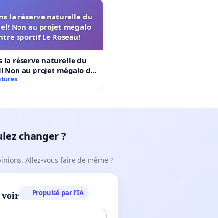
s la réserve naturelle du
el! Non au projet mégalo
ntre sportif Le Roseau!
 la réserve naturelle du
! Non au projet mégalo du
rtif Le Roseau!
atures
ulez changer ?
pinions. Allez-vous faire de même ?
Propulsé par l’IA
 voir