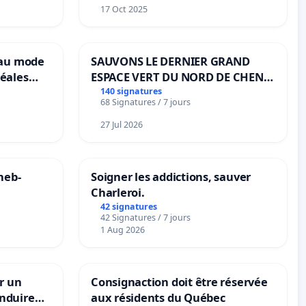
17 Oct 2025
eau mode
SAUVONS LE DERNIER GRAND
éales
ESPACE VERT DU NORD DE CHENE-
anum basé
BOUGERIES
140 signatures
68 Signatures / 7 jours
es
27 Jul 2026
neb-
Soigner les addictions, sauver
Charleroi.
42 signatures
42 Signatures / 7 jours
1 Aug 2026
r un
Consignaction doit être réservée
nduire
aux résidents du Québec