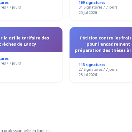
accessible dans plusieur
tures
169 signatures
res / 7 jours
31 Signatures / 7 jours
à Bruxelles
25 Jul 2026
r la grille tarifaire des
Pétition contre les frai
crèches de Lancy
pour l'encadrement 
préparation des thèses à l
de l'administration et des
tures
décisionnelles de l'
res / 7 jours
113 signatures
27 Signatures / 7 jours
6
28 Jul 2026
n professionnelle en ligne en