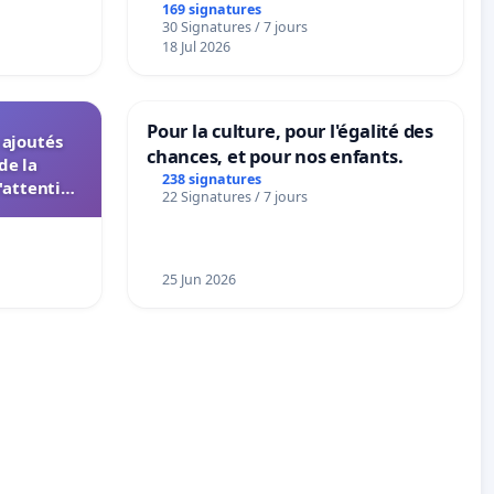
s langues
169 signatures
30 Signatures / 7 jours
18 Jul 2026
Pour la culture, pour l'égalité des
s ajoutés
chances, et pour nos enfants.
de la
238 signatures
'attention
22 Signatures / 7 jours
 instances
UIASS
25 Jun 2026