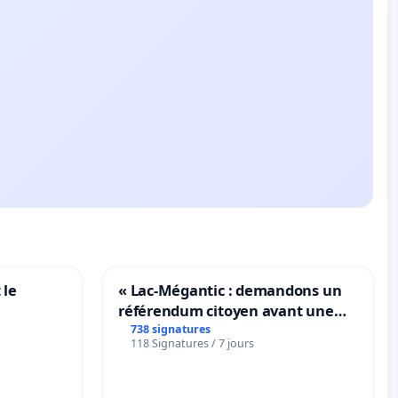
 le
« Lac-Mégantic : demandons un
référendum citoyen avant une
transformation irréversible de
738 signatures
118 Signatures / 7 jours
notre territoire »