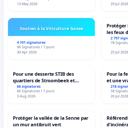
13 May 2026
29 Jul 202
Protéger 
Soutien à la Viticulture Suisse
les feux d
2 797 sig
4 101 signatures
78 Signatu
96 Signatures / 7 jours
30 Apr 2026
25 Jul 202
Pour une desserte STIB des
Pour la f
quartiers de Stroombeek et
et une vr
Beauval - Voor een MIVB-
la dépen
66 signatures
218 signa
66 Signatures / 7 jours
58 Signatu
bediening van de wijken
3 Aug 2026
26 Jul 202
Strombeek en Het Voor
Protéger la vallée de la Senne par
Référendu
un mur antibruit vert
d'incinér