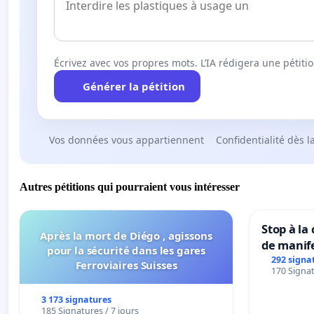
Écrivez avec vos propres mots. L’IA rédigera une pétiti
Générer la pétition
Vos données vous appartiennent
Confidentialité dès l
Autres pétitions qui pourraient vous intéresser
Stop à la
Après la mort de Diégo , agissons
de manif
pour la sécurité dans les gares
292 signa
Ferroviaires Suisses
170 Signat
3 173 signatures
185 Signatures / 7 jours