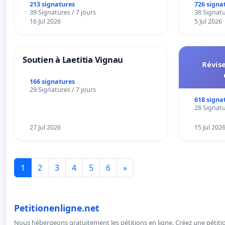
213 signatures
726 signa
39 Signatures / 7 jours
38 Signatu
16 Jul 2026
5 Jul 2026
Soutien à Laetitia Vignau
Révise
166 signatures
29 Signatures / 7 jours
618 signa
28 Signatu
27 Jul 2026
15 Jul 202
1
2
3
4
5
6
»
Petitionenligne.net
Nous hébergeons gratuitement les pétitions en ligne. Créez une pétitio