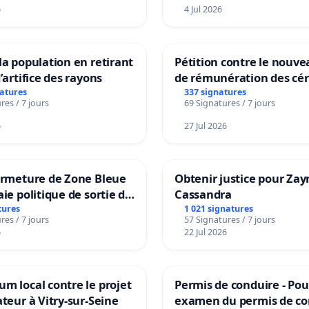
6
4 Jul 2026
la population en retirant
Pétition contre le nouv
’artifice des rayons
de rémunération des cér
panifiables de Swiss gr
natures
337 signatures
res / 7 jours
69 Signatures / 7 jours
sur la teneur en protéin
6
27 Jul 2026
ermeture de Zone Bleue
Obtenir justice pour Zay
aie politique de sortie de
Cassandra
dance
tures
1 021 signatures
res / 7 jours
57 Signatures / 7 jours
6
22 Jul 2026
m local contre le projet
Permis de conduire - Pou
ateur à Vitry-sur-Seine
examen du permis de co