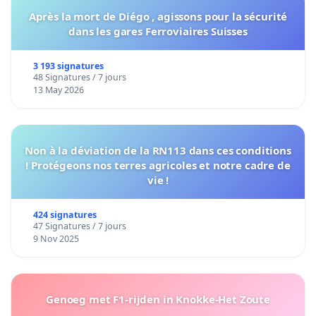
Après la mort de Diégo , agissons pour la sécurité
dans les gares Ferroviaires Suisses
3 193 signatures
48 Signatures / 7 jours
13 May 2026
Non à la déviation de la RN113 dans ces conditions
! Protégeons nos terres agricoles et notre cadre de
vie !
424 signatures
47 Signatures / 7 jours
9 Nov 2025
Genoeg met F1-rijden in Knokke-Het Zoute