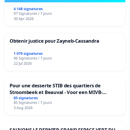
4 148 signatures
97 Signatures / 7 jours
30 Apr 2026
Obtenir justice pour Zayneb-Cassandra
1 079 signatures
96 Signatures / 7 jours
22 Jul 2026
Pour une desserte STIB des quartiers de
Stroombeek et Beauval - Voor een MIVB-
bediening van de wijken Strombeek en Het
85 signatures
85 Signatures / 7 jours
Voor
3 Aug 2026
SAUVONS LE DERNIER GRAND ESPACE VERT DU