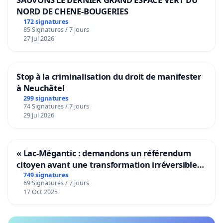
NORD DE CHENE-BOUGERIES
172 signatures
85 Signatures / 7 jours
27 Jul 2026
Stop à la criminalisation du droit de manifester
à Neuchâtel
299 signatures
74 Signatures / 7 jours
29 Jul 2026
« Lac-Mégantic : demandons un référendum
citoyen avant une transformation irréversible
de notre territoire »
749 signatures
69 Signatures / 7 jours
17 Oct 2025