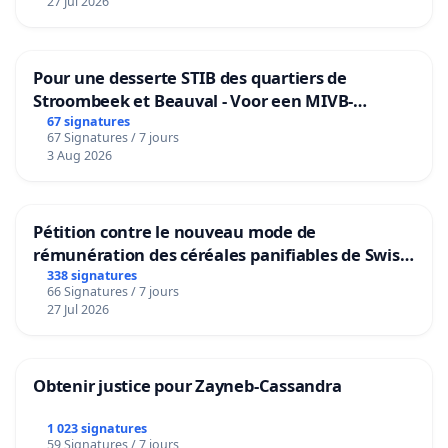
27 Jul 2026
Pour une desserte STIB des quartiers de
Stroombeek et Beauval - Voor een MIVB-
bediening van de wijken Strombeek en Het
67 signatures
67 Signatures / 7 jours
Voor
3 Aug 2026
Pétition contre le nouveau mode de
rémunération des céréales panifiables de Swiss
granum basé sur la teneur en protéines
338 signatures
66 Signatures / 7 jours
27 Jul 2026
Obtenir justice pour Zayneb-Cassandra
1 023 signatures
59 Signatures / 7 jours