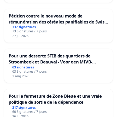
Pétition contre le nouveau mode de
rémunération des céréales panifiables de Swiss
granum basé sur la teneur en protéines
337 signatures
73 Signatures / 7 jours
27 Jul 2026
Pour une desserte STIB des quartiers de
Stroombeek et Beauval - Voor een MIVB-
bediening van de wijken Strombeek en Het
63 signatures
63 Signatures / 7 jours
Voor
3 Aug 2026
Pour la fermeture de Zone Bleue et une vraie
politique de sortie de la dépendance
217 signatures
60 Signatures / 7 jours
26 Jul 2026