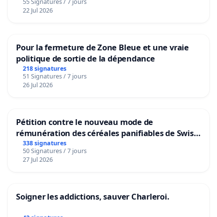
55 Signatures / 7 jours
22 Jul 2026
Pour la fermeture de Zone Bleue et une vraie
politique de sortie de la dépendance
218 signatures
51 Signatures / 7 jours
26 Jul 2026
Pétition contre le nouveau mode de
rémunération des céréales panifiables de Swiss
granum basé sur la teneur en protéines
338 signatures
50 Signatures / 7 jours
27 Jul 2026
Soigner les addictions, sauver Charleroi.