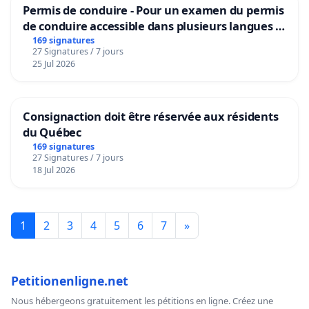
Permis de conduire - Pour un examen du permis
de conduire accessible dans plusieurs langues à
Bruxelles
169 signatures
27 Signatures / 7 jours
25 Jul 2026
Consignaction doit être réservée aux résidents
du Québec
169 signatures
27 Signatures / 7 jours
18 Jul 2026
1
2
3
4
5
6
7
»
Petitionenligne.net
Nous hébergeons gratuitement les pétitions en ligne. Créez une