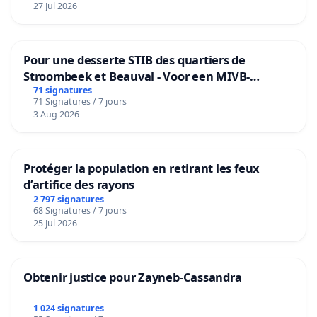
27 Jul 2026
Pour une desserte STIB des quartiers de
Stroombeek et Beauval - Voor een MIVB-
bediening van de wijken Strombeek en Het
71 signatures
71 Signatures / 7 jours
Voor
3 Aug 2026
Protéger la population en retirant les feux
d’artifice des rayons
2 797 signatures
68 Signatures / 7 jours
25 Jul 2026
Obtenir justice pour Zayneb-Cassandra
1 024 signatures