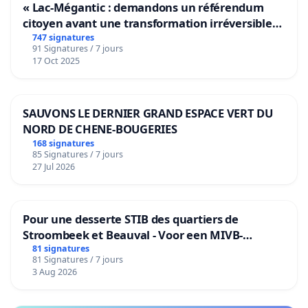
« Lac-Mégantic : demandons un référendum
citoyen avant une transformation irréversible
de notre territoire »
747 signatures
91 Signatures / 7 jours
17 Oct 2025
SAUVONS LE DERNIER GRAND ESPACE VERT DU
NORD DE CHENE-BOUGERIES
168 signatures
85 Signatures / 7 jours
27 Jul 2026
Pour une desserte STIB des quartiers de
Stroombeek et Beauval - Voor een MIVB-
bediening van de wijken Strombeek en Het
81 signatures
81 Signatures / 7 jours
Voor
3 Aug 2026