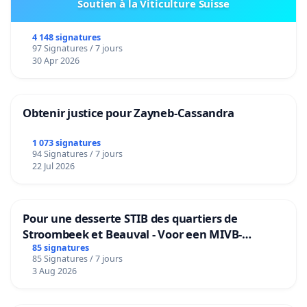
Soutien à la Viticulture Suisse
4 148 signatures
97 Signatures / 7 jours
30 Apr 2026
Obtenir justice pour Zayneb-Cassandra
1 073 signatures
94 Signatures / 7 jours
22 Jul 2026
Pour une desserte STIB des quartiers de
Stroombeek et Beauval - Voor een MIVB-
bediening van de wijken Strombeek en Het
85 signatures
85 Signatures / 7 jours
Voor
3 Aug 2026