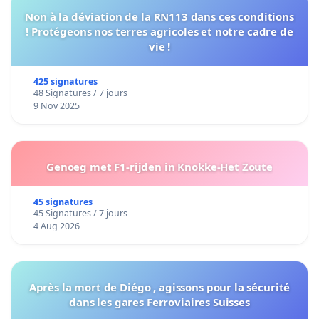
Non à la déviation de la RN113 dans ces conditions
! Protégeons nos terres agricoles et notre cadre de
vie !
425 signatures
48 Signatures / 7 jours
9 Nov 2025
Genoeg met F1-rijden in Knokke-Het Zoute
45 signatures
45 Signatures / 7 jours
4 Aug 2026
Après la mort de Diégo , agissons pour la sécurité
dans les gares Ferroviaires Suisses