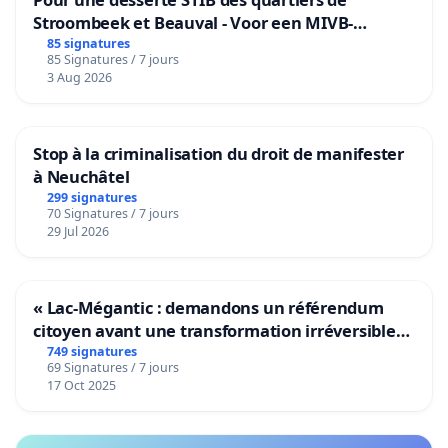
Stroombeek et Beauval - Voor een MIVB-
bediening van de wijken Strombeek en Het
85 signatures
85 Signatures / 7 jours
Voor
3 Aug 2026
Stop à la criminalisation du droit de manifester
à Neuchâtel
299 signatures
70 Signatures / 7 jours
29 Jul 2026
« Lac-Mégantic : demandons un référendum
citoyen avant une transformation irréversible
de notre territoire »
749 signatures
69 Signatures / 7 jours
17 Oct 2025