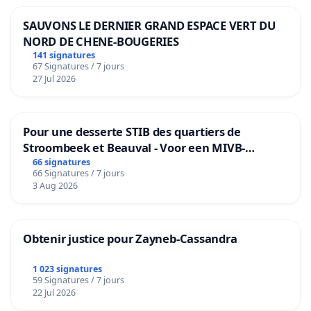
SAUVONS LE DERNIER GRAND ESPACE VERT DU
NORD DE CHENE-BOUGERIES
141 signatures
67 Signatures / 7 jours
27 Jul 2026
Pour une desserte STIB des quartiers de
Stroombeek et Beauval - Voor een MIVB-
bediening van de wijken Strombeek en Het
66 signatures
66 Signatures / 7 jours
Voor
3 Aug 2026
Obtenir justice pour Zayneb-Cassandra
1 023 signatures
59 Signatures / 7 jours
22 Jul 2026