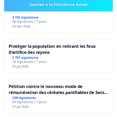
Soutien à la Viticulture Suisse
4 102 signatures
96 Signatures / 7 jours
30 Apr 2026
Protéger la population en retirant les feux
d’artifice des rayons
2 797 signatures
76 Signatures / 7 jours
25 Jul 2026
Pétition contre le nouveau mode de
rémunération des céréales panifiables de Swiss
granum basé sur la teneur en protéines
338 signatures
69 Signatures / 7 jours
27 Jul 2026