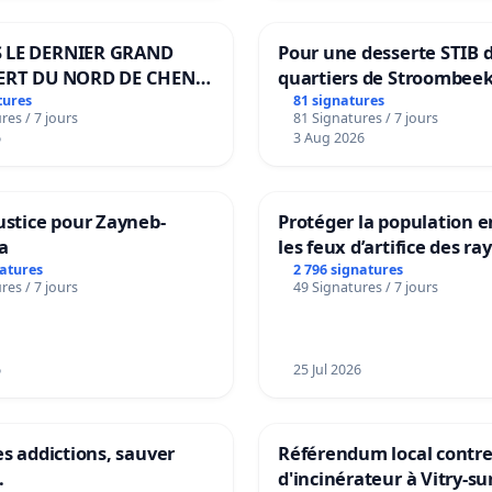
 LE DERNIER GRAND
Pour une desserte STIB 
ERT DU NORD DE CHENE-
quartiers de Stroombeek
ES
Beauval - Voor een MIVB
tures
81 signatures
res / 7 jours
81 Signatures / 7 jours
bediening van de wijken
6
3 Aug 2026
Strombeek en Het Voor
ustice pour Zayneb-
Protéger la population e
a
les feux d’artifice des ra
natures
2 796 signatures
res / 7 jours
49 Signatures / 7 jours
6
25 Jul 2026
es addictions, sauver
Référendum local contre 
.
d'incinérateur à Vitry-su