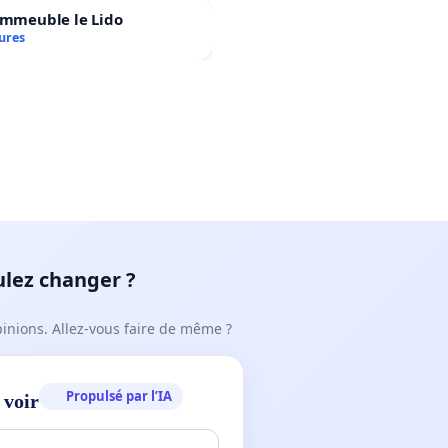
immeuble le Lido
ures
ulez changer ?
pinions. Allez-vous faire de même ?
Propulsé par l’IA
 voir