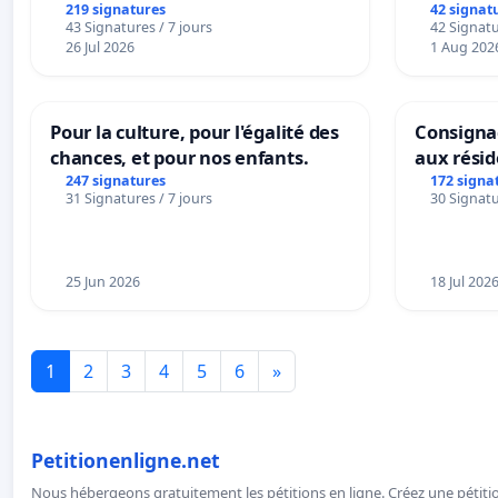
la dépendance
219 signatures
42 signat
43 Signatures / 7 jours
42 Signatu
26 Jul 2026
1 Aug 202
Pour la culture, pour l'égalité des
Consignac
chances, et pour nos enfants.
aux rési
247 signatures
172 signa
31 Signatures / 7 jours
30 Signatu
25 Jun 2026
18 Jul 202
1
2
3
4
5
6
»
Petitionenligne.net
Nous hébergeons gratuitement les pétitions en ligne. Créez une pétitio