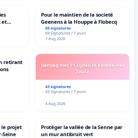
des
Pour le maintien de la societé
 et
Geenens à la Houppe à Flobecq
-
69 signatures
69 Signatures / 7 jours
7 Aug 2026
n retirant
Genoeg met F1-rijden in Knokke-Het
yons
Zoute
43 signatures
43 Signatures / 7 jours
4 Aug 2026
le projet
Protéger la vallée de la Senne par
r-Seine
un mur antibruit vert