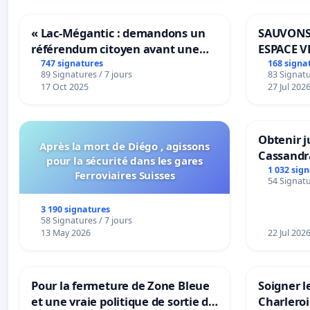
« Lac-Mégantic : demandons un
SAUVONS
référendum citoyen avant une
ESPACE V
transformation irréversible de
BOUGERI
747 signatures
168 signa
89 Signatures / 7 jours
83 Signatu
notre territoire »
17 Oct 2025
27 Jul 202
Obtenir j
Après la mort de Diégo , agissons
Cassandr
pour la sécurité dans les gares
1 032 sig
Ferroviaires Suisses
54 Signatu
3 190 signatures
58 Signatures / 7 jours
13 May 2026
22 Jul 202
Pour la fermeture de Zone Bleue
Soigner l
et une vraie politique de sortie de
Charleroi