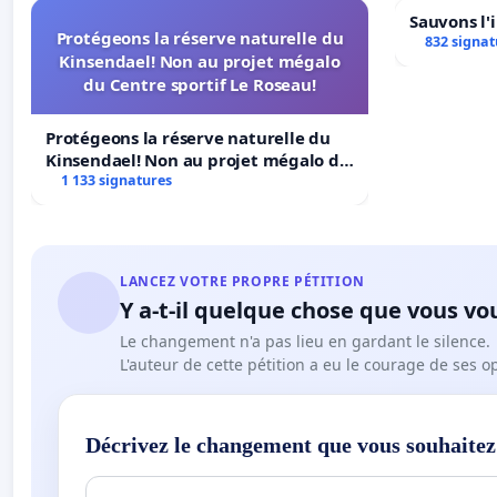
Sauvons l'
Protégeons la réserve naturelle du
832 signat
Kinsendael! Non au projet mégalo
du Centre sportif Le Roseau!
Protégeons la réserve naturelle du
Kinsendael! Non au projet mégalo du
Centre sportif Le Roseau!
1 133 signatures
LANCEZ VOTRE PROPRE PÉTITION
Y a-t-il quelque chose que vous vo
Le changement n'a pas lieu en gardant le silence.
L'auteur de cette pétition a eu le courage de ses o
Décrivez le changement que vous souhaitez