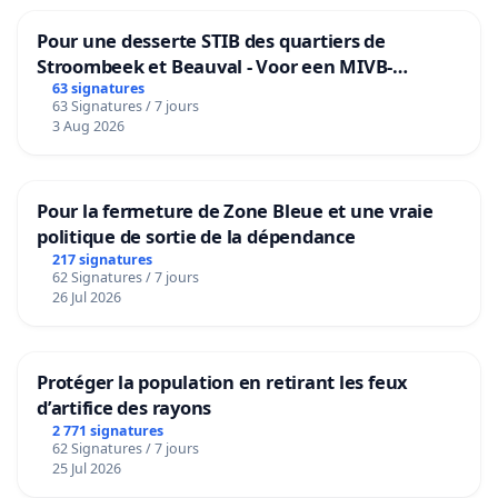
Pour une desserte STIB des quartiers de
Stroombeek et Beauval - Voor een MIVB-
bediening van de wijken Strombeek en Het
63 signatures
63 Signatures / 7 jours
Voor
3 Aug 2026
Pour la fermeture de Zone Bleue et une vraie
politique de sortie de la dépendance
217 signatures
62 Signatures / 7 jours
26 Jul 2026
Protéger la population en retirant les feux
d’artifice des rayons
2 771 signatures
62 Signatures / 7 jours
25 Jul 2026