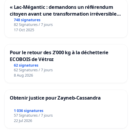
« Lac-Mégantic : demandons un référendum
citoyen avant une transformation irréversible
de notre territoire »
748 signatures
82 Signatures / 7 jours
17 Oct 2025
Pour le retour des 2’000 kg à la déchetterie
ECOBOIS de Vétroz
62 signatures
62 Signatures / 7 jours
8 Aug 2026
Obtenir justice pour Zayneb-Cassandra
1 036 signatures
57 Signatures / 7 jours
22 Jul 2026