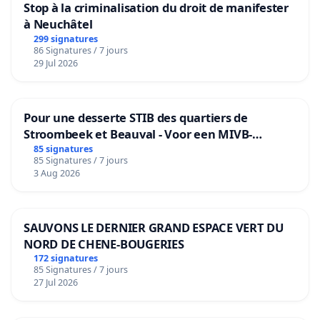
Stop à la criminalisation du droit de manifester
à Neuchâtel
299 signatures
86 Signatures / 7 jours
29 Jul 2026
Pour une desserte STIB des quartiers de
Stroombeek et Beauval - Voor een MIVB-
bediening van de wijken Strombeek en Het
85 signatures
85 Signatures / 7 jours
Voor
3 Aug 2026
SAUVONS LE DERNIER GRAND ESPACE VERT DU
NORD DE CHENE-BOUGERIES
172 signatures
85 Signatures / 7 jours
27 Jul 2026