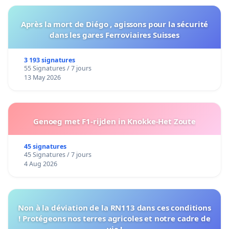
Après la mort de Diégo , agissons pour la sécurité
dans les gares Ferroviaires Suisses
3 193 signatures
55 Signatures / 7 jours
13 May 2026
Genoeg met F1-rijden in Knokke-Het Zoute
45 signatures
45 Signatures / 7 jours
4 Aug 2026
Non à la déviation de la RN113 dans ces conditions
! Protégeons nos terres agricoles et notre cadre de